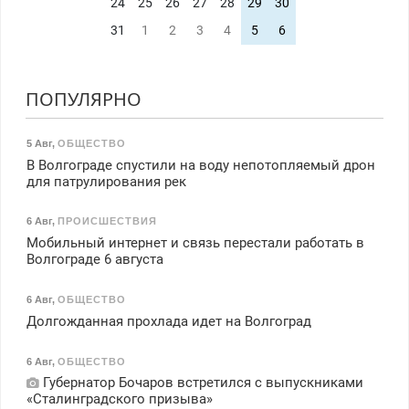
24
25
26
27
28
29
30
31
1
2
3
4
5
6
ПОПУЛЯРНО
5 Авг
,
ОБЩЕСТВО
В Волгограде спустили на воду непотопляемый дрон
для патрулирования рек
6 Авг
,
ПРОИСШЕСТВИЯ
Мобильный интернет и связь перестали работать в
Волгограде 6 августа
6 Авг
,
ОБЩЕСТВО
Долгожданная прохлада идет на Волгоград
6 Авг
,
ОБЩЕСТВО
Губернатор Бочаров встретился с выпускниками
«Сталинградского призыва»