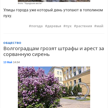
Фото: "Городские вести"
Улицы города уже который день утопают в тополином
пуху.
погода
деревья
пух
растения
май
ОБЩЕСТВО
Волгоградцам грозят штрафы и арест за
сорванную сирень
13 Май
14:54