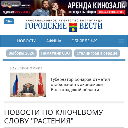
Реклама
16+
НОВОСТИ
АФИША
ОБЪЯВЛЕНИЯ
КОНКУРСЫ
Выборы 2026
Памятник СВО
Сталинград в сердце
Финграмотность
Набережная
День Победы
5 Авг
,
ЭКОНОМИКА
Реконструкция ЦПКиО
На службе городу
Губернатор Бочаров отметил
стабильность экономики
Волгоградской области
80-летие Победы
Парк Героев-летчиков
НОВОСТИ ПО КЛЮЧЕВОМУ
СЛОВУ "РАСТЕНИЯ"