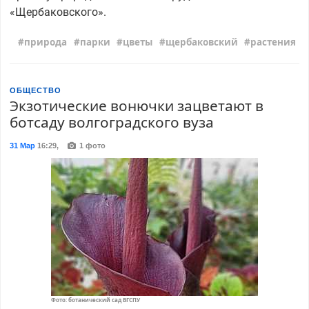
«Щербаковского».
природа
парки
цветы
щербаковский
растения
ОБЩЕСТВО
Экзотические вонючки зацветают в
ботсаду волгоградского вуза
31 Мар
16:29
,
1 фото
Фото: ботанический сад ВГСПУ