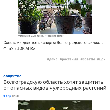
Фото: Елена Силантьева / "Городские вести"
Советами делятся эксперты Волгоградского филиала
ФГБУ «ЦОК АПК»
дача
растения
советы
цок
ОБЩЕСТВО
Волгоградскую область хотят защитить
от опасных видов чужеродных растений
9 Апр
12:20