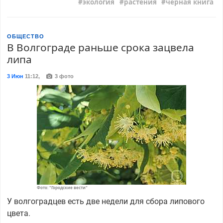
экология
растения
черная книга
ОБЩЕСТВО
В Волгограде раньше срока зацвела
липа
3 Июн
11:12
,
3 фото
Фото: "Городские вести"
У волгоградцев есть две недели для сбора липового
цвета.