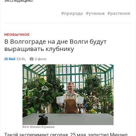
экспедицию.
природа
ученые
растения
НЕОБЫЧНОЕ
В Волгограде на дне Волги будут
выращивать клубнику
25 Май
13:41
,
2 фото
Фото: Михаил Журавлев
Такой эксперимент сегодня, 25 мая, запустил Михаил