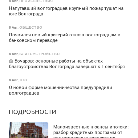
8 Авг
,
ПРОИСШЕСТВИЯ
Напугавший волгоградцев крупный пожар тушат на
юге Волгограда
8 Авг
,
ОБЩЕСТВО
Появился новый критерий отказа волгоградцам в
банковском переводе
8 Авг
,
БЛАГОУСТРОЙСТВО
Бочаров: основные работы на объектах
благоустройствах Волгограда завершат к 1 сентября
8 Авг
,
ЖКХ
О новой форме мошенничества предупредили
волгоградцев
ПОДРОБНОСТИ
Малоизвестные нюансы ипотеки:
разбор кредитных программ от