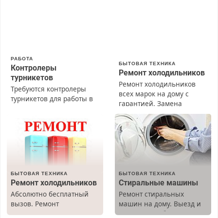
РАБОТА
БЫТОВАЯ ТЕХНИКА
Контролеры
Ремонт холодильников
турникетов
Ремонт холодильников
Требуются контролеры
всех марок на дому с
турникетов для работы в
гарантией. Замена
Москве и Подмосковье
резины. Качественно.
(мужчины, женщины).
Недорого. Без выходных.
Прием по ТК РФ. График
Все районы. Скидка.
работы любой.
Вызов бесплатный.
Бесплатное проживание.
З/п – до 96000 рублей до
вычета налогов.
БЫТОВАЯ ТЕХНИКА
БЫТОВАЯ ТЕХНИКА
Ежемесячно
Ремонт холодильников
Стиральные машины
выплачивается денежная
Абсолютно бесплатный
Ремонт стиральных
премия. Возможно
вызов. Ремонт
машин на дому. Выезд и
бесплатное обучение,
холодильников всех
диагностика бесплатно.
получение документов,