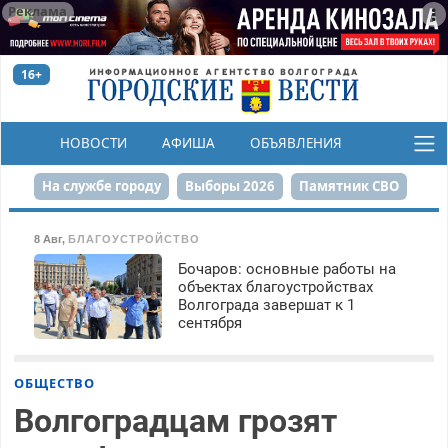
Реклама
16+
НОВОСТИ
АФИША
ОБЪЯВЛЕНИЯ
КОНКУРСЫ
На службе городу
Выборы 2026
Памятник СВО
Сталинград в сердце
Финграмотность
8 Авг
,
БЛАГОУСТРОЙСТВО
Бочаров: основные работы на
Набережная
День Победы
Реконструкция ЦПКиО
объектах благоустройствах
Волгограда завершат к 1
80-летие Победы
Парк Героев-летчиков
сентября
ОБЩЕСТВО
Волгоградцам грозят