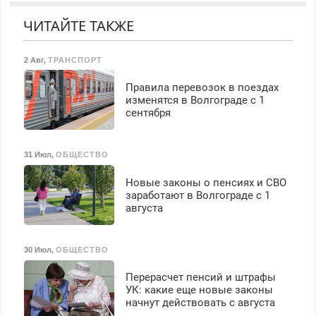
марок на дому, с
Предусмотрены скидки.
работа инспектором по
гарантией. Все р-ны.
ЧИТАЙТЕ ТАКЖЕ
транспортной
Срочно. Без выходных.
безопасности с з/п до
Пенсионерам – скидки до
125000 руб.
2 Авг
,
ТРАНСПОРТ
40%. Мастер со стажем.
Правила перевозок в поездах
изменятся в Волгограде с 1
сентября
31 Июл
,
ОБЩЕСТВО
Новые законы о пенсиях и СВО
заработают в Волгограде с 1
августа
30 Июл
,
ОБЩЕСТВО
Перерасчет пенсий и штрафы
УК: какие еще новые законы
начнут действовать с августа