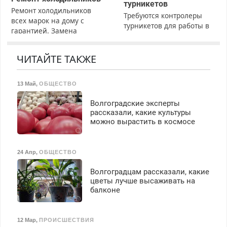
турникетов
Ремонт холодильников
Требуются контролеры
всех марок на дому с
турникетов для работы в
гарантией. Замена
Москве и Подмосковье
резины. Качественно.
(мужчины, женщины).
Недорого. Без выходных.
Прием по ТК РФ. График
ЧИТАЙТЕ ТАКЖЕ
Все районы. Скидка.
работы любой.
Вызов бесплатный.
Бесплатное проживание.
13 Май
,
ОБЩЕСТВО
З/п – до 96000 рублей до
вычета налогов.
Волгоградские эксперты
Ежемесячно
рассказали, какие культуры
выплачивается денежная
можно вырастить в космосе
премия. Возможно
бесплатное обучение,
получение документов,
24 Апр
,
ОБЩЕСТВО
работа инспектором по
транспортной
Волгоградцам рассказали, какие
безопасности с з/п до
цветы лучше высаживать на
125000 руб.
балконе
12 Мар
,
ПРОИСШЕСТВИЯ