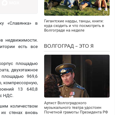
Гигантские нарды, танцы, книги:
ку «Славянка» в
куда сходить и что посмотреть в
Волгограде на неделе
ов недвижимости.
ВОЛГОГРАД – ЭТО Я
итории есть все
 корпус площадью
ата, двухэтажное
 площадью 969,6
ю, компрессорную,
роений 13 640,8
с НДС.
Артист Волгоградского
ьшим количеством
музыкального театра удостоен
 их стенах вновь
Почетной грамоты Президента РФ