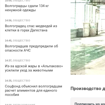
15:00
,
ОБЩЕСТВО
Волгоградцы сдали 134 кг
ненужной одежды
14:56
,
ОБЩЕСТВО
Волгоградец спас медведей из
клетки в горах Дагестана
14:45
,
ОБЩЕСТВО
Волгоградцев предупредили об
опасности АЧС
14:37
,
ОБЩЕСТВО
Из-за адской жары в «Альпаково»
усилили уход за животными
14:35
,
ОБЩЕСТВО
Соцфонд объяснил волгоградцам
Производство д
расчет алиментов для единого
пособия
Подпишись на н
14:10
,
ОБРАЗОВАНИЕ