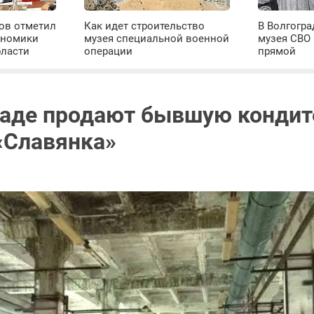
ров отметил
Как идет строительство
В Волгогра
ономики
музея специальной военной
музея СВО
бласти
операции
прямой
раде продают бывшую конди
«Славянка»