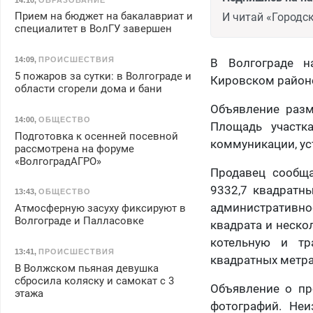
Прием на бюджет на бакалавриат и
И читай «Городск
специалитет в ВолГУ завершен
14:09
,
ПРОИСШЕСТВИЯ
В Волгограде н
5 пожаров за сутки: в Волгограде и
Кировском район
области сгорели дома и бани
Объявление разм
14:00
,
ОБЩЕСТВО
Площадь участк
Подготовка к осенней посевной
коммуникации, ус
рассмотрена на форуме
«ВолгоградАГРО»
Продавец сообща
9332,7 квадратн
13:43
,
ОБЩЕСТВО
административн
Атмосферную засуху фиксируют в
Волгограде и Палласовке
квадрата и неско
котельную и тр
13:41
,
ПРОИСШЕСТВИЯ
квадратных метра
В Волжском пьяная девушка
сбросила коляску и самокат с 3
Объявление о пр
этажа
фотографий. Неи