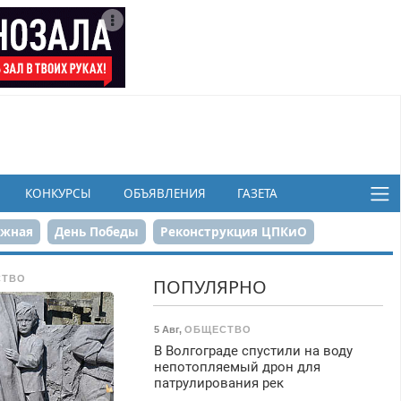
КОНКУРСЫ
ОБЪЯВЛЕНИЯ
ГАЗЕТА
ежная
День Победы
Реконструкция ЦПКиО
в
СТВО
ПОПУЛЯРНО
5 Авг
,
ОБЩЕСТВО
В Волгограде спустили на воду
непотопляемый дрон для
патрулирования рек