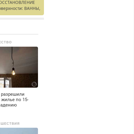
ОССТАНОВЛЕНИЕ
оверхности: ВАННЫ,
аковины,
одоконника. От
кола до полной
еставрации. 100%
езультат.
ЕСТВО
 разрешили
жилье по 15-
ладению
СШЕСТВИЯ