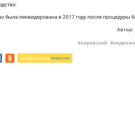
одство.
ка» была ликвидирована в 2017 году после процедуры б
Автор:
кировский
недвижи
читайте нас в
Новостях