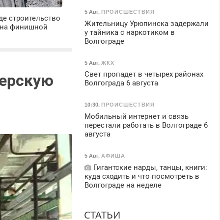
5 Авг
,
ПРОИСШЕСТВИЯ
де строительство
Жительницу Урюпинска задержали
 на финишной
у тайника с наркотиком в
Волгограде
5 Авг
,
ЖКХ
Свет пропадет в четырех районах
терскую
Волгограда 6 августа
10:30
,
ПРОИСШЕСТВИЯ
Мобильный интернет и связь
перестали работать в Волгограде 6
августа
5 Авг
,
АФИША
Гигантские нарды, танцы, книги:
куда сходить и что посмотреть в
Волгограде на неделе
СТАТЬИ