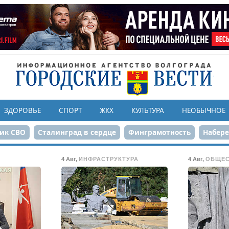
ЗДОРОВЬЕ
СПОРТ
ЖКХ
КУЛЬТУРА
НЕОБЫЧНОЕ
ик СВО
Сталинград в сердце
Финграмотность
Набер
а службе городу
80-летие Победы
Парк Героев-летчико
4 Авг
,
ИНФРАСТРУКТУРА
4 Авг
,
ОБЩЕ