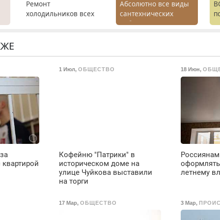
Ремонт
Абсолютно все виды
В
холодильников всех
сантехнических
п
марок на дому с
работ. Быстро.
р
х
гарантией. Замена
Качественно.
п
резины. Качественно.
Недорого.
с
КЖЕ
.
Недорого. Без
р
выходных. Все
р
1 Июл
,
ОБЩЕСТВО
18 Июн
,
ОБЩ
районы. Скидка.
Вызов бесплатный.
 за
Кофейню "Патрики" в
Россиянам
 квартирой
историческом доме на
оформлять 
улице Чуйкова выставили
летнему в
на торги
17 Мар
,
ОБЩЕСТВО
3 Мар
,
ПРОИ