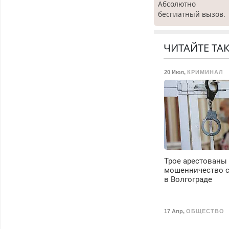
Абсолютно
бесплатный вызов.
Ремонт
холодильников все
марок на дому, с
ЧИТАЙТЕ ТА
гарантией. Все р-ны
Срочно. Без
20 Июл
,
КРИМИНАЛ
выходных.
Пенсионерам –
скидки до 40%.
Мастер со стажем.
Трое арестованы
мошенничество с
в Волгограде
17 Апр
,
ОБЩЕСТВО