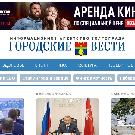
ЗДОРОВЬЕ
СПОРТ
ЖКХ
КУЛЬТУРА
НЕОБЫЧНОЕ
ик СВО
Сталинград в сердце
Финграмотность
Набер
а службе городу
80-летие Победы
Парк Героев-летчико
5 Авг
,
ЭКОНОМИКА
4 Авг
,
ИНФРА