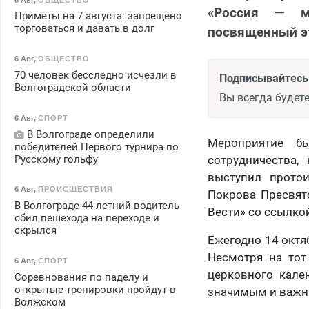
«Россия — мо
Приметы на 7 августа: запрещено
торговаться и давать в долг
посвященный э
6 Авг
,
ОБЩЕСТВО
70 человек бесследно исчезли в
Подписывайтесь 
Волгоградской области
Вы всегда будете
6 Авг
,
СПОРТ
В Волгограде определили
Мероприятие б
победителей Первого турнира по
Русскому гольфу
сотрудничества,
выступил протои
6 Авг
,
ПРОИСШЕСТВИЯ
Покрова Пресвят
В Волгограде 44-летний водитель
Вести» со ссылко
сбил пешехода на переходе и
скрылся
Ежегодно 14 октя
Несмотря на тот
6 Авг
,
СПОРТ
церковного кале
Соревнования по паделу и
открытые тренировки пройдут в
значимым и важн
Волжском