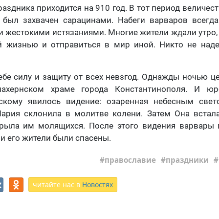
аздника приходится на 910 год. В тот период величес
 был захвачен сарацинами. Набеги варваров всегд
и жестокими истязаниями. Многие жители ждали утро,
й жизнью и отправиться в мир иной. Никто не наде
ебе силу и защиту от всех невзгод. Однажды ночью 
ахернском храме города Константинополя. И ю
скому явилось видение: озаренная небесным све
ария склонила в молитве колени. Затем Она встала
рыла им молящихся. После этого видения варвары 
и его жители были спасены.
православие
праздники
читайте нас в
Новостях