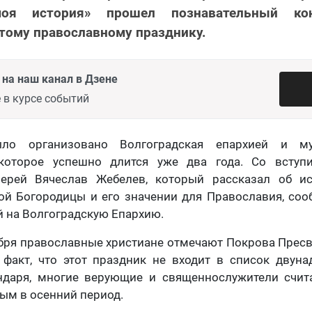
я история» прошел познавательный конц
тому православному празднику.
на наш канал в Дзене
 в курсе событий
ыло организовано Волгоградская епархией и м
 которое успешно длится уже два года. Со всту
ерей Вячеслав Жебелев, который рассказал об и
ой Богородицы и его значении для Православия, соо
й на Волгоградскую Епархию.
бря православные христиане отмечают Покрова Прес
 факт, что этот праздник не входит в список двуна
ндаря, многие верующие и священнослужители счит
ым в осенний период.