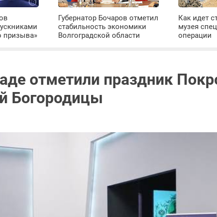
ров
Губернатор Бочаров отметил
Как идет с
пускниками
стабильность экономики
музея спе
о призыва»
Волгоградской области
операции
раде отметили праздник Покр
й Богородицы