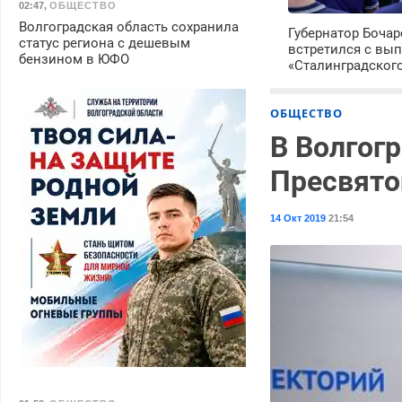
02:47
,
ОБЩЕСТВО
Волгоградская область сохранила
Губернатор Боча
статус региона с дешевым
встретился с вы
бензином в ЮФО
«Сталинградског
ОБЩЕСТВО
В Волгог
Пресвято
14 Окт 2019
21:54