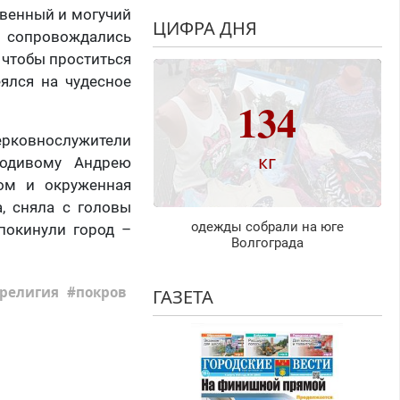
твенный и могучий
ЦИФРА ДНЯ
а сопровождались
 чтобы проститься
ялся на чудесное
134
церковнослужители
кг
родивому Андрею
том и окруженная
, сняла с головы
одежды собрали на юге
покинули город –
Волгограда
религия
покров
ГАЗЕТА