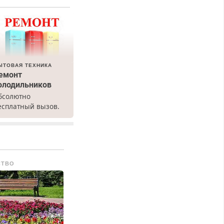
ЫТОВАЯ ТЕХНИКА
емонт
олодильников
бсолютно
есплатный вызов.
емонт
олодильников всех
арок на дому, с
арантией. Все р-ны.
рочно. Без
СТВО
ыходных.
енсионерам –
кидки до 40%.
астер со стажем.