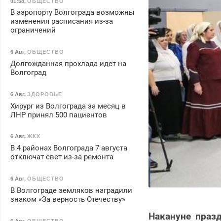
01:58
,
ОБЩЕСТВО
В аэропорту Волгограда возможны
изменения расписания из-за
ограничений
6 Авг
,
ОБЩЕСТВО
Долгожданная прохлада идет на
Волгоград
6 Авг
,
ЗДОРОВЬЕ
Хирург из Волгограда за месяц в
ЛНР принял 500 пациентов
6 Авг
,
ЖКХ
В 4 районах Волгограда 7 августа
отключат свет из-за ремонта
6 Авг
,
ОБЩЕСТВО
В Волгограде земляков наградили
знаком «За верность Отечеству»
Накануне праз
6 Авг
,
ОБЩЕСТВО