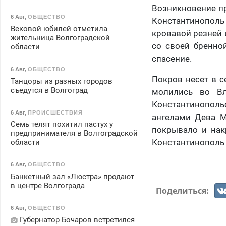
Возникновение пр
6 Авг
,
ОБЩЕСТВО
Константинополь
Вековой юбилей отметила
кровавой резней 
жительница Волгоградской
со своей бренно
области
спасение.
6 Авг
,
ОБЩЕСТВО
Покров несет в с
Танцоры из разных городов
съедутся в Волгоград
молились во Вл
Константинополь
6 Авг
,
ПРОИСШЕСТВИЯ
ангелами Дева М
Семь телят похитил пастух у
покрывало и нак
предпринимателя в Волгоградской
Константинополь 
области
6 Авг
,
ОБЩЕСТВО
Банкетный зал «Люстра» продают
в центре Волгограда
Поделиться:
6 Авг
,
ОБЩЕСТВО
Губернатор Бочаров встретился