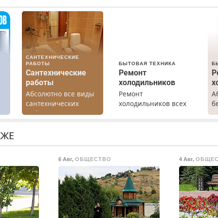
САНТЕХНИЧЕСКИЕ
РАБОТЫ
БЫТОВАЯ ТЕХНИКА
Б
Сантехнические
Ремонт
Р
работы
холодильников
х
Абсолютно все виды
Ремонт
А
х
сантехнических
холодильников всех
б
работ. Быстро.
марок на дому с
Р
Качественно.
гарантией. Замена
х
Недорого.
резины. Качественно.
м
КЖЕ
Недорого. Без
г
выходных. Все
С
6 Авг
,
ОБЩЕСТВО
4 Авг
,
ОБЩЕ
районы. Скидка.
в
Вызов бесплатный.
П
с
М