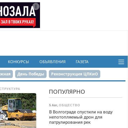
КОНКУРСЫ
ОБЪЯВЛЕНИЯ
ГАЗЕТА
ежная
День Победы
Реконструкция ЦПКиО
в
СТРУКТУРА
ПОПУЛЯРНО
5 Авг
,
ОБЩЕСТВО
В Волгограде спустили на воду
непотопляемый дрон для
патрулирования рек