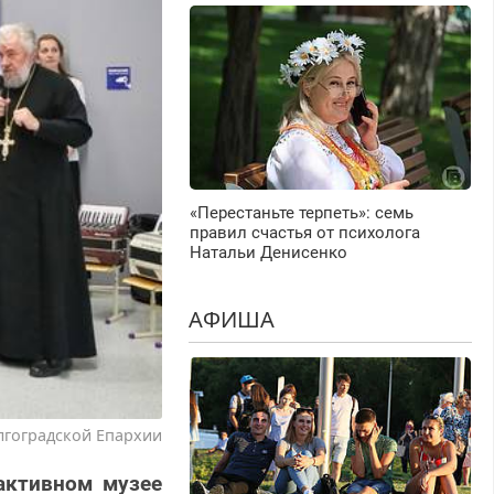
«Перестаньте терпеть»: семь
правил счастья от психолога
Натальи Денисенко
АФИША
лгоградской Епархии
активном музее