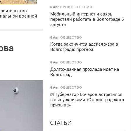
6 Авг
,
ПРОИСШЕСТВИЯ
троительство
Мобильный интернет и связь
циальной военной
перестали работать в Волгограде 6
августа
6 Авг
,
ОБЩЕСТВО
Когда закончится адская жара в
ова
Волгограде: прогноз
6 Авг
,
ОБЩЕСТВО
Долгожданная прохлада идет на
Волгоград
6 Авг
,
ОБЩЕСТВО
Губернатор Бочаров встретился
с выпускниками «Сталинградского
призыва»
СТАТЬИ