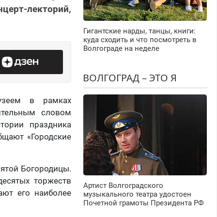
ерт-лекторий,
Гигантские нарды, танцы, книги:
куда сходить и что посмотреть в
Волгограде на неделе
ВОЛГОГРАД – ЭТО Я
узеем в рамках
пительным словом
стории праздника
бщают «Городские
вятой Богородицы.
десятых торжеств
Артист Волгоградского
ают его наиболее
музыкального театра удостоен
Почетной грамоты Президента РФ