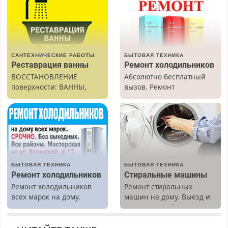
САНТЕХНИЧЕСКИЕ РАБОТЫ
БЫТОВАЯ ТЕХНИКА
Реставрация ванны
Ремонт холодильников
ВОССТАНОВЛЕНИЕ
Абсолютно бесплатный
поверхности: ВАННЫ,
вызов. Ремонт
раковины, подоконника.
холодильников всех
От скола до полной
марок на дому, с
реставрации. 100%
гарантией. Все р-ны.
результат.
Срочно. Без выходных.
Пенсионерам – скидки до
40%. Мастер со стажем.
БЫТОВАЯ ТЕХНИКА
БЫТОВАЯ ТЕХНИКА
Ремонт холодильников
Стиральные машины
Ремонт холодильников
Ремонт стиральных
всех марок на дому.
машин на дому. Выезд и
диагностика бесплатно.
Предусмотрены скидки.