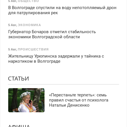
5 Авг
,
ОБЩЕСТВО
В Волгограде спустили на воду непотопляемый дрон
для патрулирования рек
5 Авг
,
ЭКОНОМИКА
Губернатор Бочаров отметил стабильность
экономики Волгоградской области
5 Авг
,
ПРОИСШЕСТВИЯ
Жительницу Урюпинска задержали у тайника с
наркотиком в Волгограде
СТАТЬИ
«Перестаньте терпеть»: семь
правил счастья от психолога
Натальи Денисенко
АФИША