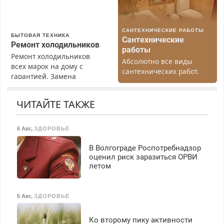
Пенсионерам – скидки до
40%. Мастер со стажем.
САНТЕХНИЧЕСКИЕ РАБОТЫ
БЫТОВАЯ ТЕХНИКА
Сантехнические
Ремонт холодильников
работы
Ремонт холодильников
Абсолютно все виды
всех марок на дому с
сантехнических работ.
гарантией. Замена
Быстро. Качественно.
резины. Качественно.
Недорого.
Недорого. Без выходных.
ЧИТАЙТЕ ТАКЖЕ
Все районы. Скидка.
Вызов бесплатный.
6 Авг
,
ЗДОРОВЬЕ
В Волгограде Роспотребнадзор
оценил риск заразиться ОРВИ
летом
5 Авг
,
ЗДОРОВЬЕ
Ко второму пику активности