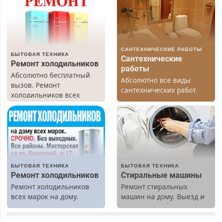
САНТЕХНИЧЕСКИЕ РАБОТЫ
БЫТОВАЯ ТЕХНИКА
Сантехнические
Ремонт холодильников
работы
Абсолютно бесплатный
Абсолютно все виды
вызов. Ремонт
сантехнических работ.
холодильников всех
Быстро. Качественно.
марок на дому, с
Недорого.
гарантией. Все р-ны.
Срочно. Без выходных.
Пенсионерам – скидки до
40%. Мастер со стажем.
БЫТОВАЯ ТЕХНИКА
БЫТОВАЯ ТЕХНИКА
Ремонт холодильников
Стиральные машины
Ремонт холодильников
Ремонт стиральных
всех марок на дому.
машин на дому. Выезд и
диагностика бесплатно.
Предусмотрены скидки.