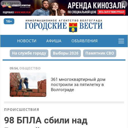
Реклама
16+
НОВОСТИ
АФИША
ОБЪЯВЛЕНИЯ
КОНКУРСЫ
На службе городу
Выборы 2026
Памятник СВО
Сталинград в сердце
Финграмотность
09:54
,
ОБЩЕСТВО
Набережная
День Победы
Реконструкция ЦПКиО
361 многоквартирный дом
построили за пятилетку в
Волгограде
80-летие Победы
Парк Героев-летчиков
ПРОИСШЕСТВИЯ
98 БПЛА сбили над