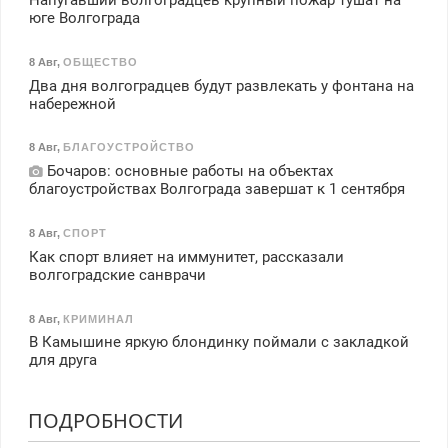
Напугавший волгоградцев крупный пожар тушат на
юге Волгограда
8 Авг
,
ОБЩЕСТВО
Два дня волгоградцев будут развлекать у фонтана на
набережной
8 Авг
,
БЛАГОУСТРОЙСТВО
Бочаров: основные работы на объектах
благоустройствах Волгограда завершат к 1 сентября
8 Авг
,
СПОРТ
Как спорт влияет на иммунитет, рассказали
волгоградские санврачи
8 Авг
,
КРИМИНАЛ
В Камышине яркую блондинку поймали с закладкой
для друга
ПОДРОБНОСТИ