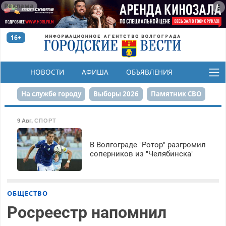
Реклама
16+
НОВОСТИ
АФИША
ОБЪЯВЛЕНИЯ
КОНКУРСЫ
На службе городу
Выборы 2026
Памятник СВО
Сталинград в сердце
Финграмотность
9 Авг
,
СПОРТ
Набережная
День Победы
Реконструкция ЦПКиО
В Волгограде "Ротор" разгромил
соперников из "Челябинска"
80-летие Победы
Парк Героев-летчиков
ОБЩЕСТВО
Росреестр напомнил