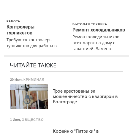
Пенсионерам – скидки до
40%. Мастер со стажем.
РАБОТА
БЫТОВАЯ ТЕХНИКА
Контролеры
Ремонт холодильников
турникетов
Ремонт холодильников
Требуются контролеры
всех марок на дому с
турникетов для работы в
гарантией. Замена
Москве и Подмосковье
резины. Качественно.
(мужчины, женщины).
Недорого. Без выходных.
Прием по ТК РФ. График
ЧИТАЙТЕ ТАКЖЕ
Все районы. Скидка.
работы любой.
Вызов бесплатный.
Бесплатное проживание.
20 Июл
,
КРИМИНАЛ
З/п – до 96000 рублей до
вычета налогов.
Трое арестованы за
Ежемесячно
мошенничество с квартирой в
выплачивается денежная
Волгограде
премия. Возможно
бесплатное обучение,
получение документов,
1 Июл
,
ОБЩЕСТВО
работа инспектором по
транспортной
Кофейню "Патрики" в