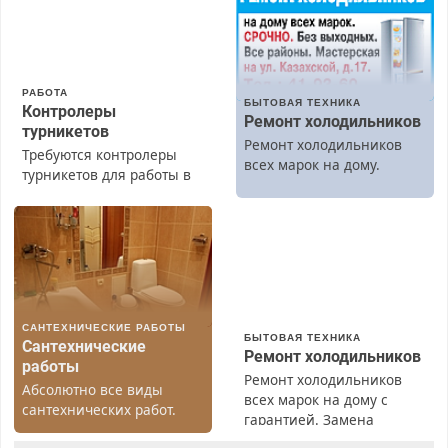
РАБОТА
БЫТОВАЯ ТЕХНИКА
Контролеры
Ремонт холодильников
турникетов
Ремонт холодильников
Требуются контролеры
всех марок на дому.
турникетов для работы в
Москве и Подмосковье
(мужчины, женщины).
Прием по ТК РФ. График
работы любой.
Бесплатное проживание.
З/п – до 96000 рублей до
вычета налогов.
САНТЕХНИЧЕСКИЕ РАБОТЫ
Ежемесячно
БЫТОВАЯ ТЕХНИКА
Сантехнические
выплачивается денежная
Ремонт холодильников
работы
премия. Возможно
Ремонт холодильников
Абсолютно все виды
бесплатное обучение,
всех марок на дому с
сантехнических работ.
получение документов,
гарантией. Замена
Быстро. Качественно.
работа инспектором по
резины. Качественно.