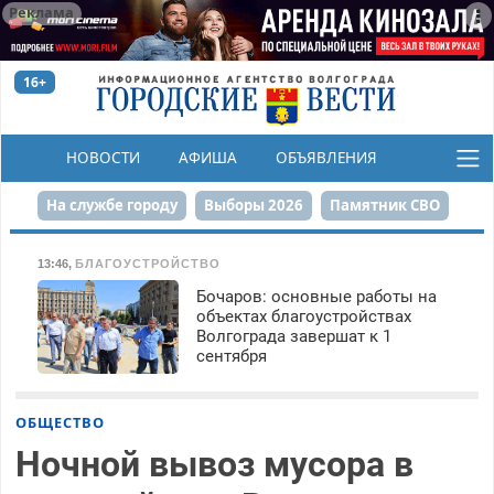
Реклама
16+
НОВОСТИ
АФИША
ОБЪЯВЛЕНИЯ
КОНКУРСЫ
На службе городу
Выборы 2026
Памятник СВО
Сталинград в сердце
Финграмотность
13:46
,
БЛАГОУСТРОЙСТВО
Бочаров: основные работы на
Набережная
День Победы
Реконструкция ЦПКиО
объектах благоустройствах
Волгограда завершат к 1
80-летие Победы
Парк Героев-летчиков
сентября
ОБЩЕСТВО
Ночной вывоз мусора в