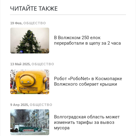
Недорого.
транспортной
Недорого. Без выходных.
ЧИТАЙТЕ ТАКЖЕ
безопасности с з/п до
Все районы. Скидка.
125000 руб.
Вызов бесплатный.
19 Фев
,
ОБЩЕСТВО
В Волжском 250 елок
переработали в щепу за 2 часа
13 Май 2025
,
ОБЩЕСТВО
Робот «РобоNet» в Космопарке
Волжского собирает крышки
9 Апр 2025
,
ОБЩЕСТВО
Волгоградская область может
изменить тарифы за вывоз
мусора