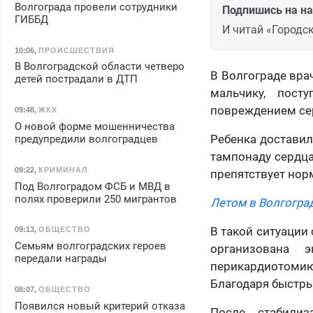
Волгограда провели сотрудники
Подпишись на н
ГИББД
И читай «Городск
10:06
,
ПРОИСШЕСТВИЯ
В Волгоградской области четверо
В Волгограде вр
детей пострадали в ДТП
мальчику, пост
повреждением се
09:48
,
ЖКХ
О новой форме мошенничества
Ребенка доставил
предупредили волгоградцев
тампонаду сердца
09:22
,
КРИМИНАЛ
препятствует нор
Под Волгоградом ФСБ и МВД в
полях проверили 250 мигрантов
Летом в Волгогра
В такой ситуации
09:13
,
ОБЩЕСТВО
Семьям волгоградских героев
организована 
передали награды
перикардиотоми
Благодаря быстры
08:07
,
ОБЩЕСТВО
Появился новый критерий отказа
После стабилиз