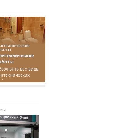
АНТЕХНИЧЕСКИЕ
АБОТЫ
антехнические
аботы
бсолютно все виды
антехнических
абот. Быстро.
ачественно.
едорого.
ВЬЕ