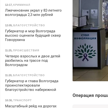
12:17
,
КРИМИНАЛ
Лжечиновник украл у 82-летнего
волгоградца 2,3 млн рублей
12:05
,
БЛАГОУСТРОЙСТВО
Губернатор и мэр Волгограда
высоко оценили будущий сквер
Говорухина
11:25
,
ПРОИСШЕСТВИЯ
Четверо взрослых и двое детей
разбились на трассе под
Волгоградом
11:20
,
БЛАГОУСТРОЙСТВО
Губернатор и глава Волгограда
проинспектировали
благоустройство набережной
Операция прош
10:30
,
ТРАНСПОРТ
Масштабный рейд на дорогах