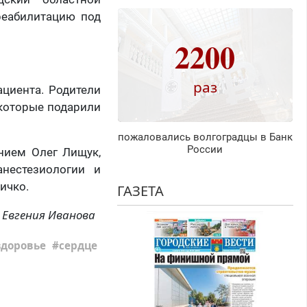
реабилитацию под
2200
раз
циента. Родители
которые подарили
пожаловались волгоградцы в Банк
России
нием Олег Лищук,
нестезиологии и
ичко.
ГАЗЕТА
Евгения Иванова
здоровье
сердце