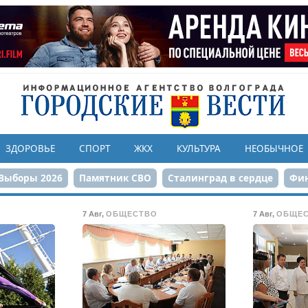
ЗДОРОВЬЕ
СПОРТ
ЖКХ
КУЛЬТУРА
НЕОБЫЧНОЕ
Выборы 2026
Памятник СВО
Сталинград в сердце
Фин
онструкция ЦПКиО
80-летие Победы
Парк Героев-летчи
7 Авг
,
ОБЩЕСТВО
7 Авг
,
ОБЩЕ