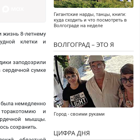
Гигантские нарды, танцы, книги:
куда сходить и что посмотреть в
Волгограде на неделе
 жизнь 8-летнему
рудной клетки и
ВОЛГОГРАД – ЭТО Я
едики заподозрили
в сердечной сумке
а была немедленно
 торакотомию и
Город - своими руками
ердечной мышцы.
ось сохранить.
ЦИФРА ДНЯ
дский областной