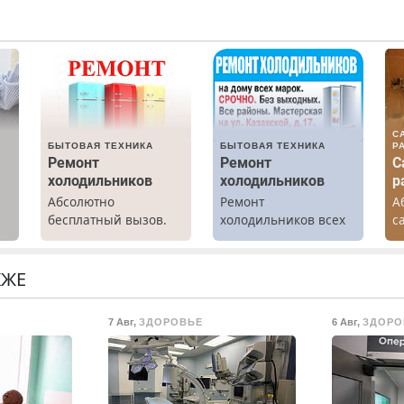
С
БЫТОВАЯ ТЕХНИКА
БЫТОВАЯ ТЕХНИКА
Р
Ремонт
Ремонт
С
холодильников
холодильников
р
Абсолютно
Ремонт
А
бесплатный вызов.
холодильников всех
с
а
Ремонт
марок на дому.
р
холодильников всех
К
марок на дому, с
Н
КЖЕ
гарантией. Все р-ны.
Срочно. Без
7 Авг
,
ЗДОРОВЬЕ
6 Авг
,
ЗДОРО
выходных.
Пенсионерам –
скидки до 40%.
Мастер со стажем.