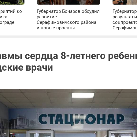
риятий ко
Губернатор Бочаров обсудил
Губернатор
ика
развитие
результат
ограде
Серафимовичского района
соцпроект
и новые проекты
Серафимо
авмы сердца 8-летнего ребен
дские врачи