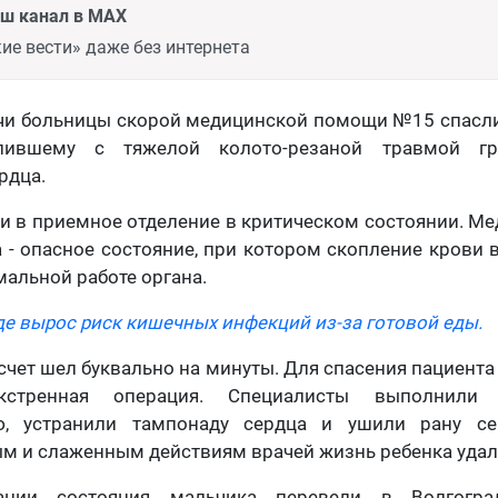
аш канал в MAX
ие вести» даже без интернета
ачи больницы скорой медицинской помощи №15 спасли
упившему с тяжелой колото-резаной травмой г
рдца.
и в приемное отделение в критическом состоянии. М
 - опасное состояние, при котором скопление крови 
мальной работе органа.
де вырос риск кишечных инфекций из-за готовой еды.
 счет шел буквально на минуты. Для спасения пациент
экстренная операция. Специалисты выполнили
ю, устранили тампонаду сердца и ушили рану с
м и слаженным действиям врачей жизнь ребенка удал
ации состояния мальчика перевели в Волгогра