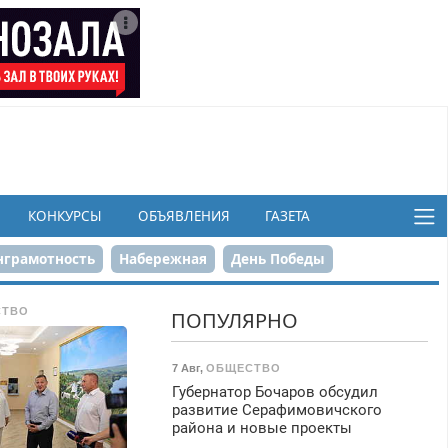
КОНКУРСЫ
ОБЪЯВЛЕНИЯ
ГАЗЕТА
грамотность
Набережная
День Победы
ков
СТВО
ПОПУЛЯРНО
7 Авг
,
ОБЩЕСТВО
Губернатор Бочаров обсудил
развитие Серафимовичского
района и новые проекты