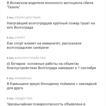
В Волжском водителя японского мотоцикла сбила
"Газель"
8 Авг
,
ПРОИСШЕСТВИЯ
Напугавший волгоградцев крупный пожар тушат на
юге Волгограда
8 Авг
,
СПОРТ
Как спорт влияет на иммунитет, рассказали
волгоградские санврачи
8 Авг
,
БЛАГОУСТРОЙСТВО
Бочаров: основные работы на объектах
благоустройствах Волгограда завершат к 1 сентября
8 Авг
,
КРИМИНАЛ
В Камышине яркую блондинку поймали с закладкой
для друга
8 Авг
,
ОБЩЕСТВО
Чрезвычайная пожароопасность объявлена в