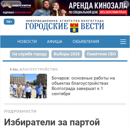
Реклама
16+
НОВОСТИ
АФИША
ОБЪЯВЛЕНИЯ
КОНКУРСЫ
На службе городу
Выборы 2026
Памятник СВО
Сталинград в сердце
Финграмотность
8 Авг
,
БЛАГОУСТРОЙСТВО
Бочаров: основные работы на
Набережная
День Победы
Реконструкция ЦПКиО
объектах благоустройствах
Волгограда завершат к 1
80-летие Победы
Парк Героев-летчиков
сентября
ПОДРОБНОСТИ
Избиратели за партой