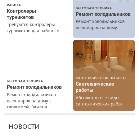
РАБОТА
БЫТОВАЯ ТЕХНИКА
Контролеры
Ремонт холодильников
турникетов
Ремонт холодильников
Требуются контролеры
всех марок на дому.
турникетов для работы в
Москве и Подмосковье
(мужчины, женщины).
Прием по ТК РФ. График
работы любой.
Бесплатное проживание.
З/п – до 96000 рублей до
вычета налогов.
САНТЕХНИЧЕСКИЕ РАБОТЫ
Ежемесячно
БЫТОВАЯ ТЕХНИКА
Сантехнические
выплачивается денежная
Ремонт холодильников
работы
премия. Возможно
Ремонт холодильников
Абсолютно все виды
бесплатное обучение,
всех марок на дому с
сантехнических работ.
получение документов,
гарантией. Замена
Быстро. Качественно.
работа инспектором по
резины. Качественно.
Недорого.
транспортной
Недорого. Без выходных.
безопасности с з/п до
НОВОСТИ
Все районы. Скидка.
125000 руб.
Вызов бесплатный.