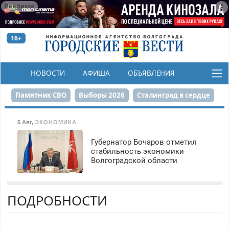
Реклама
16+
НОВОСТИ
АФИША
ОБЪЯВЛЕНИЯ
КОНКУРСЫ
Памятник СВО
Выборы 2026
Сталинград в сердце
Финграмотность
Набережная
День Победы
5 Авг
,
ЭКОНОМИКА
Реконструкция ЦПКиО
На службе городу
Губернатор Бочаров отметил
стабильность экономики
Волгоградской области
80-летие Победы
Парк Героев-летчиков
ПОДРОБНОСТИ