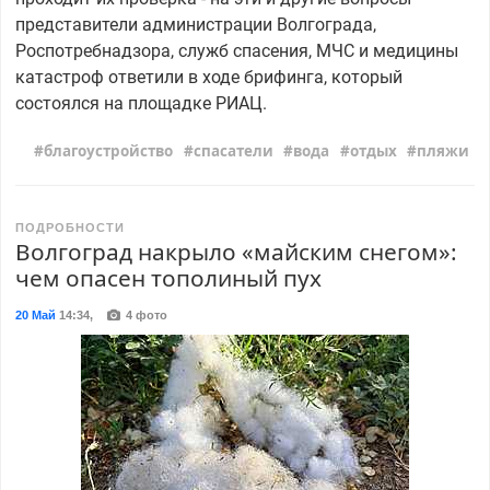
представители администрации Волгограда,
Роспотребнадзора, служб спасения, МЧС и медицины
катастроф ответили в ходе брифинга, который
состоялся на площадке РИАЦ.
благоустройство
спасатели
вода
отдых
пляжи
ПОДРОБНОСТИ
Волгоград накрыло «майским снегом»:
чем опасен тополиный пух
20 Май
14:34
,
4 фото