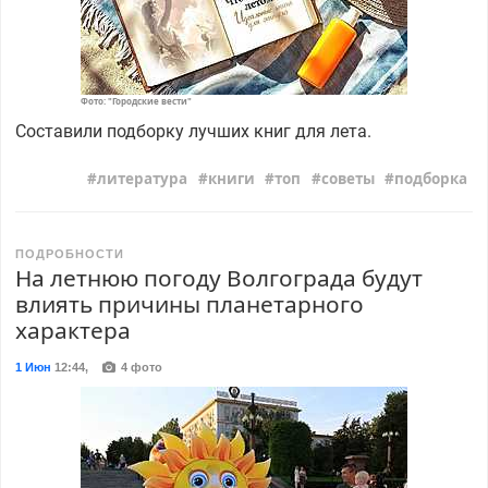
Фото: "Городские вести"
Составили подборку лучших книг для лета.
литература
книги
топ
советы
подборка
ПОДРОБНОСТИ
На летнюю погоду Волгограда будут
влиять причины планетарного
характера
1 Июн
12:44
,
4 фото