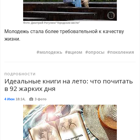
Фото: Дмитрий Рогулин/"Городские вести"
Молодежь стала более требовательной к качеству
жизни.
молодежь
вциом
опросы
поколения
ПОДРОБНОСТИ
Идеальные книги на лето: что почитать
в 92 жарких дня
4 Июн
18:14
,
3 фото