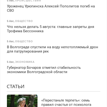
5 Авг
,
ПРОИСШЕСТВИЯ
Уроженец Урюпинска Алексей Пополитов погиб на
СВО
5 Авг
,
ОБЩЕСТВО
Что нельзя делать 5 августа: главные запреты дня
Трофима Бессонника
5 Авг
,
ОБЩЕСТВО
В Волгограде спустили на воду непотопляемый дрон
для патрулирования рек
5 Авг
,
ЭКОНОМИКА
Губернатор Бочаров отметил стабильность
экономики Волгоградской области
СТАТЬИ
«Перестаньте терпеть»: семь
правил счастья от психолога