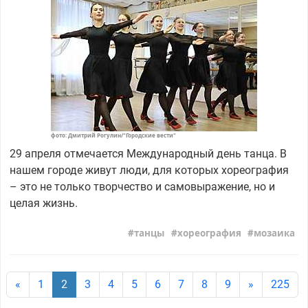
фото: Дмитрий Рогулин/"Городские вести"
29 апреля отмечается Международный день танца. В
нашем городе живут люди, для которых хореография
– это не только творчество и самовыражение, но и
целая жизнь.
танцы
хореография
мозаика
«
1
2
3
4
5
6
7
8
9
»
225