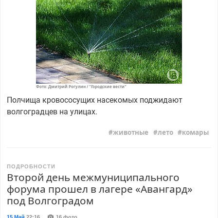
Фото: Дмитрий Рогулин / "Городские вести"
Полчища кровососущих насекомых поджидают
волгоградцев на улицах.
животные
лето
комары
ПОДРОБНОСТИ
Второй день межмуниципального
форума прошел в лагере «Авангард»
под Волгоградом
15 Май
22:16
,
16 фото