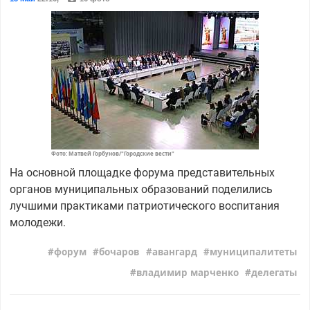
Фото: Матвей Горбунов/"Городские вести"
На основной площадке форума представительных
органов муниципальных образований поделились
лучшими практиками патриотического воспитания
молодежи.
форум
бочаров
авангард
муниципалитеты
владимир марченко
делегаты