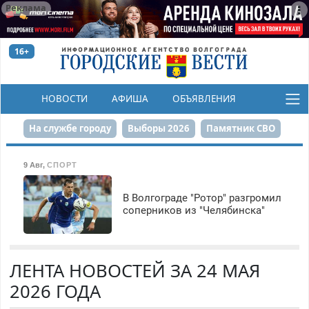
Реклама
16+
НОВОСТИ
АФИША
ОБЪЯВЛЕНИЯ
КОНКУРСЫ
На службе городу
Выборы 2026
Памятник СВО
Сталинград в сердце
Финграмотность
9 Авг
,
СПОРТ
Набережная
День Победы
Реконструкция ЦПКиО
В Волгограде "Ротор" разгромил
соперников из "Челябинска"
80-летие Победы
Парк Героев-летчиков
ЛЕНТА НОВОСТЕЙ ЗА 24 МАЯ
2026 ГОДА