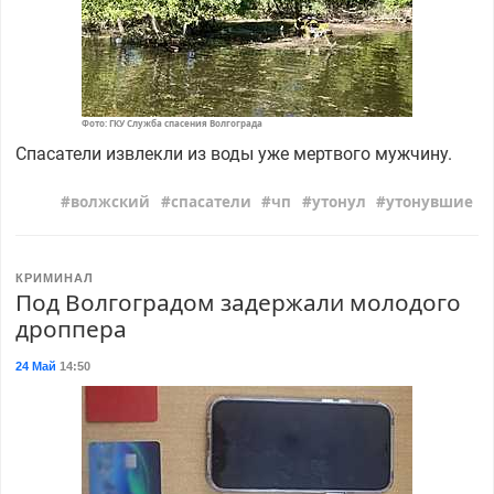
Фото: ГКУ Служба спасения Волгограда
Спасатели извлекли из воды уже мертвого мужчину.
волжский
спасатели
чп
утонул
утонувшие
КРИМИНАЛ
Под Волгоградом задержали молодого
дроппера
24 Май
14:50