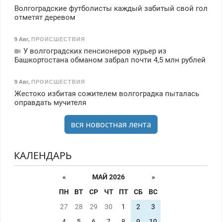
Волгоградские футболисты каждый забитый свой гол
отметят деревом
9 Авг
,
ПРОИСШЕСТВИЯ
У волгоградских пенсионеров курьер из
Башкортостана обманом забрал почти 4,5 млн рублей
9 Авг
,
ПРОИСШЕСТВИЯ
Жестоко избитая сожителем волгоградка пыталась
оправдать мучителя
вся новостная лента
КАЛЕНДАРЬ
«
МАЙ 2026
»
ПН
ВТ
СР
ЧТ
ПТ
СБ
ВС
27
28
29
30
1
2
3
4
5
6
7
8
9
10