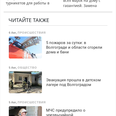
всех марок на дому с
турникетов для работы в
гарантией. Замена
Москве и Подмосковье
резины. Качественно.
(мужчины, женщины).
Недорого. Без выходных.
Прием по ТК РФ. График
ЧИТАЙТЕ ТАКЖЕ
Все районы. Скидка.
работы любой.
Вызов бесплатный.
Бесплатное проживание.
6 Авг
,
ПРОИСШЕСТВИЯ
З/п – до 96000 рублей до
вычета налогов.
5 пожаров за сутки: в
Ежемесячно
Волгограде и области сгорели
выплачивается денежная
дома и бани
премия. Возможно
бесплатное обучение,
получение документов,
5 Авг
,
ОБЩЕСТВО
работа инспектором по
транспортной
Эвакуация прошла в детском
безопасности с з/п до
лагере под Волгоградом
125000 руб.
5 Авг
,
ПРОИСШЕСТВИЯ
МЧС предупредило о
чрезвычайной