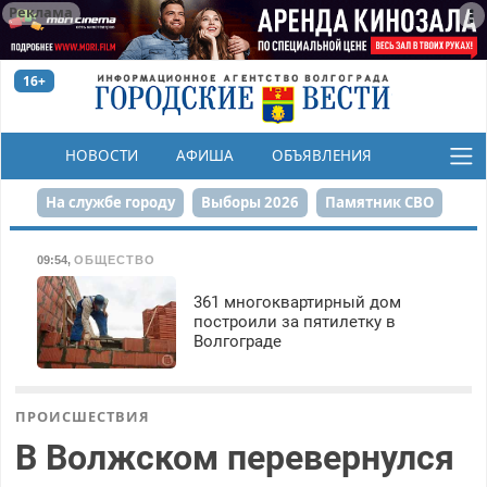
Реклама
16+
НОВОСТИ
АФИША
ОБЪЯВЛЕНИЯ
КОНКУРСЫ
На службе городу
Выборы 2026
Памятник СВО
Сталинград в сердце
Финграмотность
09:54
,
ОБЩЕСТВО
Набережная
День Победы
Реконструкция ЦПКиО
361 многоквартирный дом
построили за пятилетку в
Волгограде
80-летие Победы
Парк Героев-летчиков
ПРОИСШЕСТВИЯ
В Волжском перевернулся