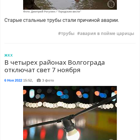
Фото: Дмитрий Рогулин / "Городские вести"
Старые стальные трубы стали причиной аварии.
трубы
авария в пойме царицы
ЖКХ
В четырех районах Волгограда
отключат свет 7 ноября
6 Ноя 2022
15:52
,
3 фото