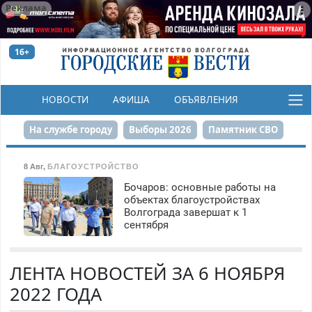
Реклама
16+
НОВОСТИ
АФИША
ОБЪЯВЛЕНИЯ
КОНКУРСЫ
На службе городу
Выборы 2026
Памятник СВО
Сталинград в сердце
Финграмотность
8 Авг
,
БЛАГОУСТРОЙСТВО
Бочаров: основные работы на
Набережная
День Победы
Реконструкция ЦПКиО
объектах благоустройствах
Волгограда завершат к 1
80-летие Победы
Парк Героев-летчиков
сентября
ЛЕНТА НОВОСТЕЙ ЗА 6 НОЯБРЯ
2022 ГОДА