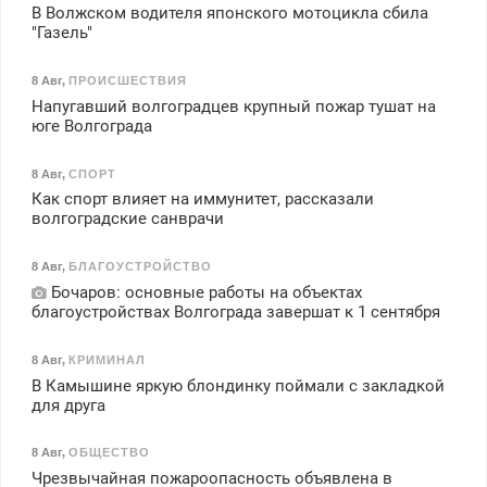
В Волжском водителя японского мотоцикла сбила
"Газель"
8 Авг
,
ПРОИСШЕСТВИЯ
Напугавший волгоградцев крупный пожар тушат на
юге Волгограда
8 Авг
,
СПОРТ
Как спорт влияет на иммунитет, рассказали
волгоградские санврачи
8 Авг
,
БЛАГОУСТРОЙСТВО
Бочаров: основные работы на объектах
благоустройствах Волгограда завершат к 1 сентября
8 Авг
,
КРИМИНАЛ
В Камышине яркую блондинку поймали с закладкой
для друга
8 Авг
,
ОБЩЕСТВО
Чрезвычайная пожароопасность объявлена в