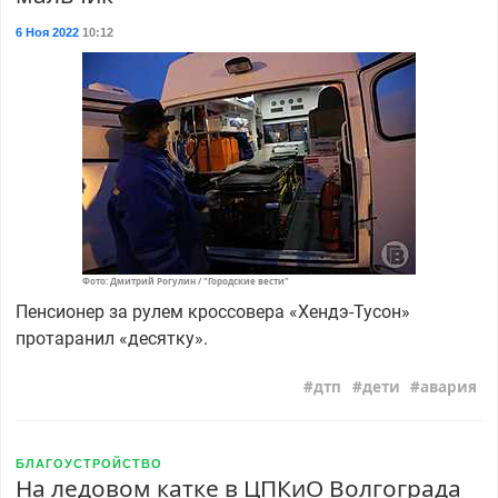
6 Ноя 2022
10:12
Фото: Дмитрий Рогулин / "Городские вести"
Пенсионер за рулем кроссовера «Хендэ-Тусон»
протаранил «десятку».
дтп
дети
авария
БЛАГОУСТРОЙСТВО
На ледовом катке в ЦПКиО Волгограда