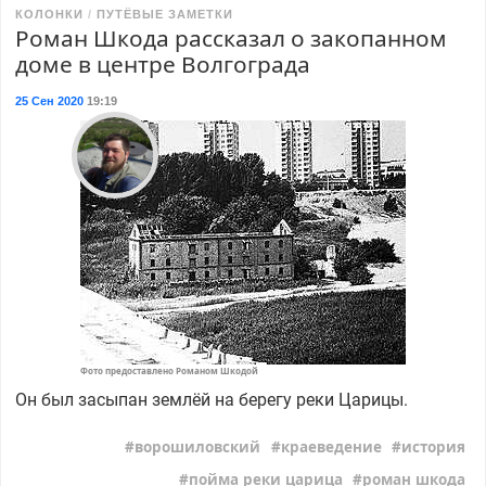
КОЛОНКИ
ПУТЁВЫЕ ЗАМЕТКИ
Роман Шкода рассказал о закопанном
доме в центре Волгограда
25 Сен 2020
19:19
Фото предоставлено Романом Шкодой
Он был засыпан землёй на берегу реки Царицы.
ворошиловский
краеведение
история
пойма реки царица
роман шкода