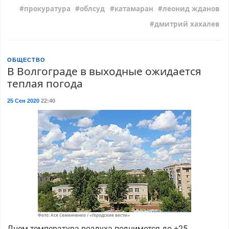
прокуратура
облсуд
катамаран
леонид жданов
дмитрий хахалев
ОБЩЕСТВО
В Волгограде в выходные ожидается
теплая погода
25 Сен 2020
22:40
Фото: Ася Семенченко / «Городские вести»
Днем температура воздуха поднимется до +25