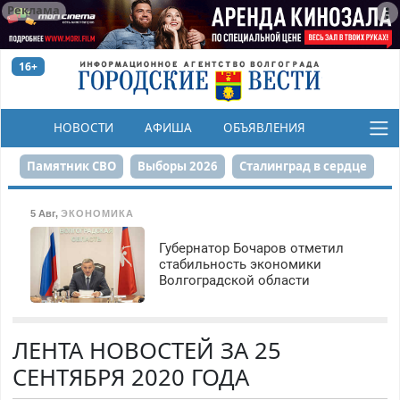
Реклама
16+
НОВОСТИ
АФИША
ОБЪЯВЛЕНИЯ
КОНКУРСЫ
Памятник СВО
Выборы 2026
Сталинград в сердце
Финграмотность
Набережная
День Победы
5 Авг
,
ЭКОНОМИКА
Реконструкция ЦПКиО
На службе городу
Губернатор Бочаров отметил
стабильность экономики
Волгоградской области
80-летие Победы
Парк Героев-летчиков
ЛЕНТА НОВОСТЕЙ ЗА 25
СЕНТЯБРЯ 2020 ГОДА