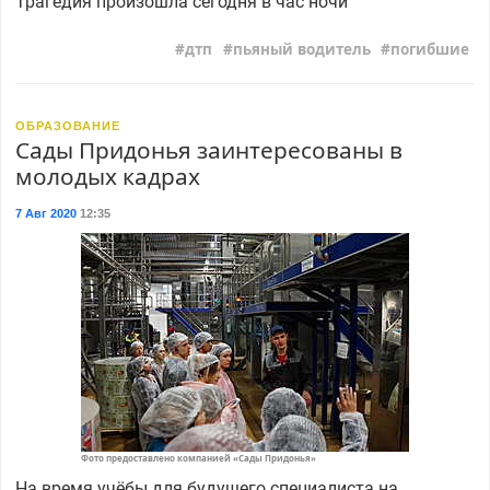
Трагедия произошла сегодня в час ночи
дтп
пьяный водитель
погибшие
ОБРАЗОВАНИЕ
Сады Придонья заинтересованы в
молодых кадрах
7 Авг 2020
12:35
Фото предоставлено компанией «Сады Придонья»
На время учёбы для будущего специалиста на