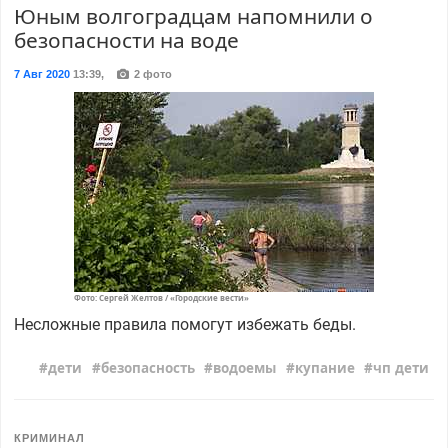
Юным волгоградцам напомнили о
безопасности на воде
7 Авг 2020
13:39
,
2 фото
Фото: Сергей Желтов / «Городские вести»
Несложные правила помогут избежать беды.
дети
безопасность
водоемы
купание
чп дети
КРИМИНАЛ