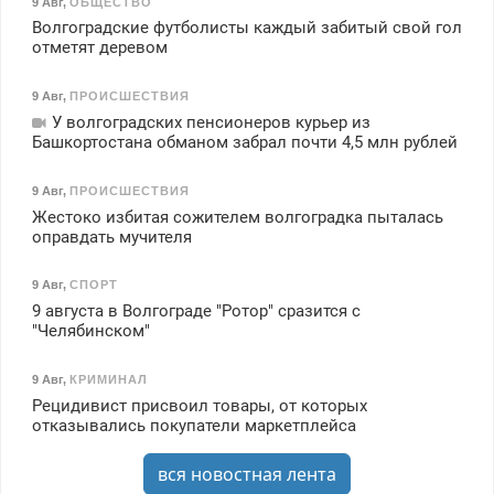
9 Авг
,
ОБЩЕСТВО
Волгоградские футболисты каждый забитый свой гол
отметят деревом
9 Авг
,
ПРОИСШЕСТВИЯ
У волгоградских пенсионеров курьер из
Башкортостана обманом забрал почти 4,5 млн рублей
9 Авг
,
ПРОИСШЕСТВИЯ
Жестоко избитая сожителем волгоградка пыталась
оправдать мучителя
9 Авг
,
СПОРТ
9 августа в Волгограде "Ротор" сразится с
"Челябинском"
9 Авг
,
КРИМИНАЛ
Рецидивист присвоил товары, от которых
отказывались покупатели маркетплейса
вся новостная лента