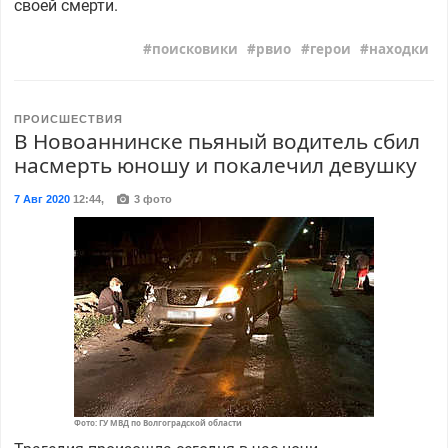
своей смерти.
поисковики
рвио
герои
находки
ПРОИСШЕСТВИЯ
В Новоаннинске пьяный водитель сбил
насмерть юношу и покалечил девушку
7 Авг 2020
12:44
,
3 фото
Фото: ГУ МВД по Волгоградской области