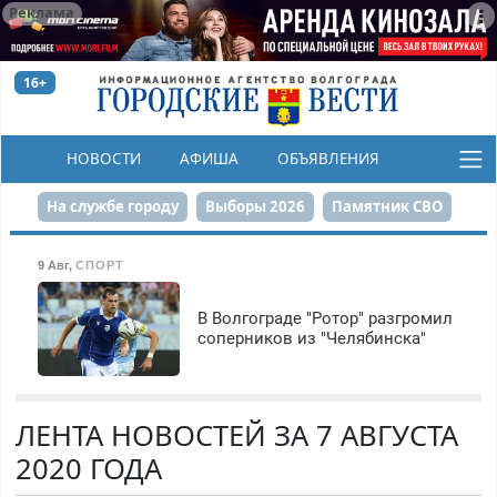
Реклама
16+
НОВОСТИ
АФИША
ОБЪЯВЛЕНИЯ
КОНКУРСЫ
На службе городу
Выборы 2026
Памятник СВО
Сталинград в сердце
Финграмотность
9 Авг
,
СПОРТ
Набережная
День Победы
Реконструкция ЦПКиО
В Волгограде "Ротор" разгромил
соперников из "Челябинска"
80-летие Победы
Парк Героев-летчиков
ЛЕНТА НОВОСТЕЙ ЗА 7 АВГУСТА
2020 ГОДА