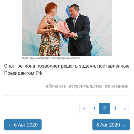
Фото: администрация Волгоградской области
Опыт региона позволяет решать задачи, поставленные
Президентом РФ.
бочаров
строительство
праздник
«
1
2
3
»
← 6 Авг 2020
8 Авг 2020 →