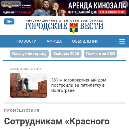
Реклама
16+
НОВОСТИ
АФИША
ОБЪЯВЛЕНИЯ
КОНКУРСЫ
На службе городу
Выборы 2026
Памятник СВО
Сталинград в сердце
Финграмотность
09:54
,
ОБЩЕСТВО
Набережная
День Победы
Реконструкция ЦПКиО
361 многоквартирный дом
построили за пятилетку в
Волгограде
80-летие Победы
Парк Героев-летчиков
ПРОИСШЕСТВИЯ
Сотрудникам «Красного