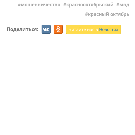
мошенничество
краснооктябрьский
мвд
красный октябрь
Поделиться:
читайте нас в
Новостях