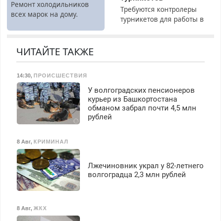
Ремонт холодильников
Требуются контролеры
всех марок на дому.
турникетов для работы в
Москве и Подмосковье
(мужчины, женщины).
Прием по ТК РФ. График
ЧИТАЙТЕ ТАКЖЕ
работы любой.
Бесплатное проживание.
14:30
,
ПРОИСШЕСТВИЯ
З/п – до 96000 рублей до
вычета налогов.
У волгоградских пенсионеров
Ежемесячно
курьер из Башкортостана
выплачивается денежная
обманом забрал почти 4,5 млн
рублей
премия. Возможно
бесплатное обучение,
получение документов,
8 Авг
,
КРИМИНАЛ
работа инспектором по
транспортной
Лжечиновник украл у 82-летнего
безопасности с з/п до
волгоградца 2,3 млн рублей
125000 руб.
8 Авг
,
ЖКХ