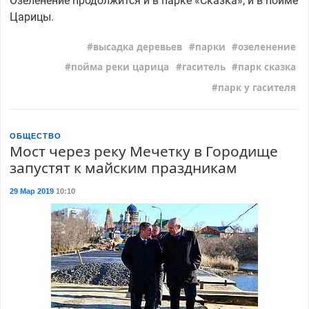
Озеленение продолжится и в парке «Сказка», и в пойме
Царицы.
высадка деревьев
парки
озеленение
пойма реки царица
гаситель
парк сказка
парк у гасителя
ОБЩЕСТВО
Мост через реку Мечетку в Городище
запустят к майским праздникам
29 Мар 2019
10:10