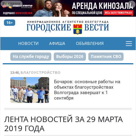
Реклама
16+
НОВОСТИ
АФИША
ОБЪЯВЛЕНИЯ
КОНКУРСЫ
На службе городу
Выборы 2026
Памятник СВО
Сталинград в сердце
Финграмотность
13:46
,
БЛАГОУСТРОЙСТВО
Бочаров: основные работы на
Набережная
День Победы
Реконструкция ЦПКиО
объектах благоустройствах
Волгограда завершат к 1
80-летие Победы
Парк Героев-летчиков
сентября
ЛЕНТА НОВОСТЕЙ ЗА 29 МАРТА
2019 ГОДА