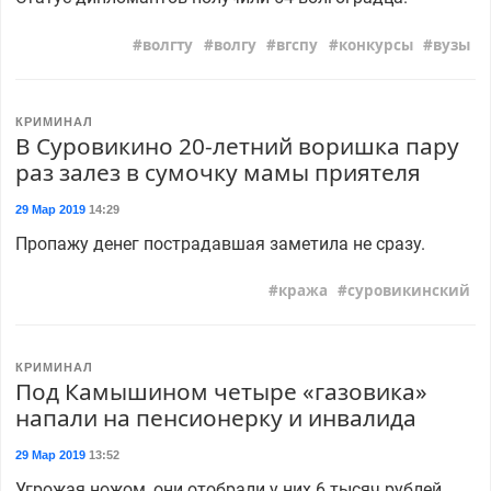
волгту
волгу
вгспу
конкурсы
вузы
КРИМИНАЛ
В Суровикино 20-летний воришка пару
раз залез в сумочку мамы приятеля
29 Мар 2019
14:29
Пропажу денег пострадавшая заметила не сразу.
кража
суровикинский
КРИМИНАЛ
Под Камышином четыре «газовика»
напали на пенсионерку и инвалида
29 Мар 2019
13:52
Угрожая ножом, они отобрали у них 6 тысяч рублей.