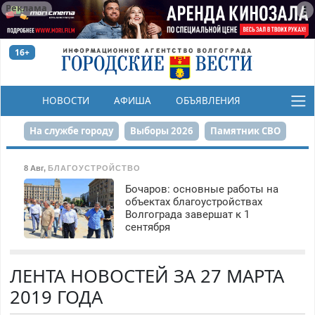
Реклама
16+
НОВОСТИ
АФИША
ОБЪЯВЛЕНИЯ
КОНКУРСЫ
На службе городу
Выборы 2026
Памятник СВО
Сталинград в сердце
Финграмотность
8 Авг
,
БЛАГОУСТРОЙСТВО
Бочаров: основные работы на
Набережная
День Победы
Реконструкция ЦПКиО
объектах благоустройствах
Волгограда завершат к 1
80-летие Победы
Парк Героев-летчиков
сентября
ЛЕНТА НОВОСТЕЙ ЗА 27 МАРТА
2019 ГОДА