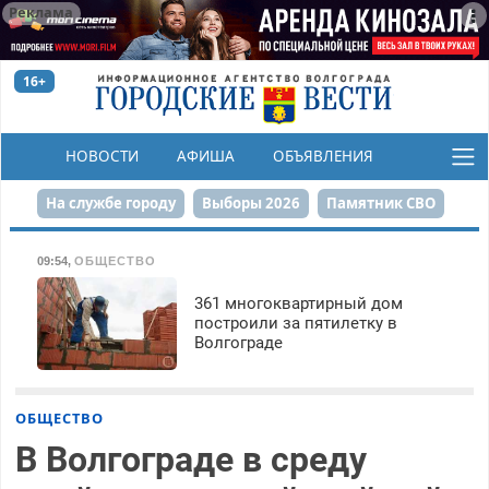
Реклама
16+
НОВОСТИ
АФИША
ОБЪЯВЛЕНИЯ
КОНКУРСЫ
На службе городу
Выборы 2026
Памятник СВО
Сталинград в сердце
Финграмотность
09:54
,
ОБЩЕСТВО
Набережная
День Победы
Реконструкция ЦПКиО
361 многоквартирный дом
построили за пятилетку в
Волгограде
80-летие Победы
Парк Героев-летчиков
ОБЩЕСТВО
В Волгограде в среду