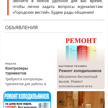
Звоните в любое удобное для вас время,
чтобы лично задать вопросы журналистам
«Городских вестей». Будем рады общению!
ОБЪЯВЛЕНИЯ
РАБОТА
БЫТОВАЯ ТЕХНИКА
Контролеры
Ремонт холодильников
турникетов
Абсолютно бесплатный
Требуются контролеры
вызов. Ремонт
турникетов для работы в
холодильников всех
Москве и Подмосковье
марок на дому, с
(мужчины, женщины).
гарантией. Все р-ны.
Прием по ТК РФ. График
Срочно. Без выходных.
работы любой.
Пенсионерам – скидки до
Бесплатное проживание.