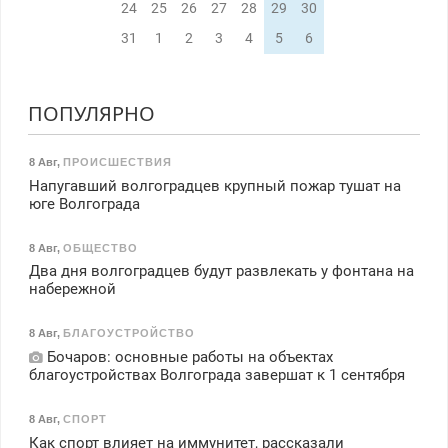
24
25
26
27
28
29
30
31
1
2
3
4
5
6
ПОПУЛЯРНО
8 Авг
,
ПРОИСШЕСТВИЯ
Напугавший волгоградцев крупный пожар тушат на
юге Волгограда
8 Авг
,
ОБЩЕСТВО
Два дня волгоградцев будут развлекать у фонтана на
набережной
8 Авг
,
БЛАГОУСТРОЙСТВО
Бочаров: основные работы на объектах
благоустройствах Волгограда завершат к 1 сентября
8 Авг
,
СПОРТ
Как спорт влияет на иммунитет, рассказали