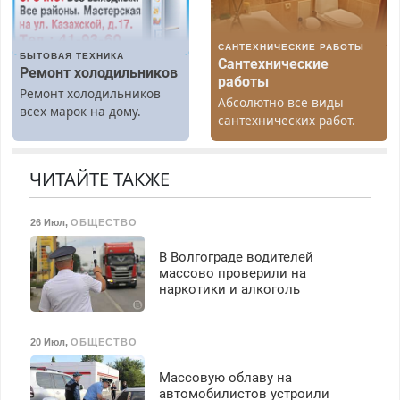
40%. Мастер со стажем.
З/п – до 96000 рублей до
вычета налогов.
САНТЕХНИЧЕСКИЕ РАБОТЫ
Ежемесячно
БЫТОВАЯ ТЕХНИКА
Сантехнические
выплачивается денежная
Ремонт холодильников
работы
премия. Возможно
Ремонт холодильников
Абсолютно все виды
бесплатное обучение,
всех марок на дому.
сантехнических работ.
получение документов,
Быстро. Качественно.
работа инспектором по
Недорого.
транспортной
ЧИТАЙТЕ ТАКЖЕ
безопасности с з/п до
125000 руб.
26 Июл
,
ОБЩЕСТВО
В Волгограде водителей
массово проверили на
наркотики и алкоголь
20 Июл
,
ОБЩЕСТВО
Массовую облаву на
автомобилистов устроили