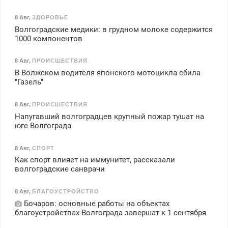
8 Авг
,
ЗДОРОВЬЕ
Волгоградские медики: в грудном молоке содержится
1000 компонентов
8 Авг
,
ПРОИСШЕСТВИЯ
В Волжском водителя японского мотоцикла сбила
"Газель"
8 Авг
,
ПРОИСШЕСТВИЯ
Напугавший волгоградцев крупный пожар тушат на
юге Волгограда
8 Авг
,
СПОРТ
Как спорт влияет на иммунитет, рассказали
волгоградские санврачи
8 Авг
,
БЛАГОУСТРОЙСТВО
Бочаров: основные работы на объектах
благоустройствах Волгограда завершат к 1 сентября