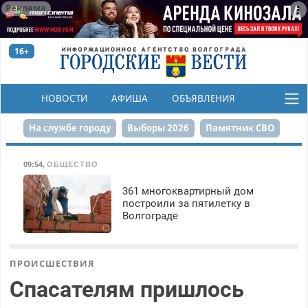
Реклама
16+
НОВОСТИ
АФИША
ОБЪЯВЛЕНИЯ
КОНКУРСЫ
На службе городу
Выборы 2026
Памятник СВО
Сталинград в сердце
Финграмотность
09:54
,
ОБЩЕСТВО
Набережная
День Победы
Реконструкция ЦПКиО
361 многоквартирный дом
построили за пятилетку в
Волгограде
80-летие Победы
Парк Героев-летчиков
ПРОИСШЕСТВИЯ
Спасателям пришлось