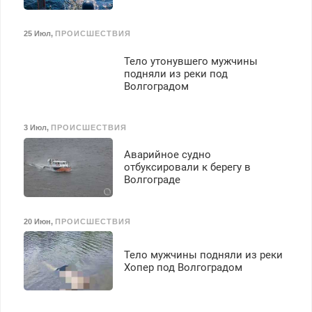
бесплатное обучение,
получение документов,
25 Июл
,
ПРОИСШЕСТВИЯ
работа инспектором по
транспортной
Тело утонувшего мужчины
безопасности с з/п до
подняли из реки под
125000 руб.
Волгоградом
3 Июл
,
ПРОИСШЕСТВИЯ
Аварийное судно
отбуксировали к берегу в
Волгограде
20 Июн
,
ПРОИСШЕСТВИЯ
Тело мужчины подняли из реки
Хопер под Волгоградом