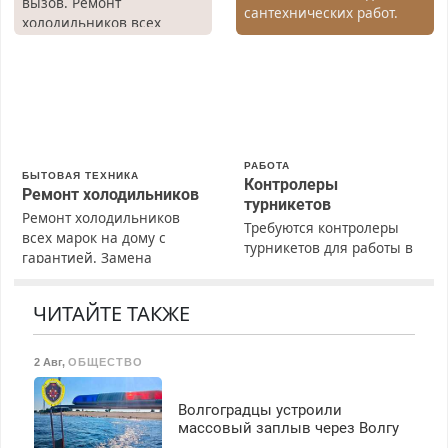
вызов. Ремонт
сантехнических работ.
холодильников всех
Быстро. Качественно.
марок на дому, с
Недорого.
гарантией. Все р-ны.
Срочно. Без выходных.
Пенсионерам – скидки до
40%. Мастер со стажем.
РАБОТА
БЫТОВАЯ ТЕХНИКА
Контролеры
Ремонт холодильников
турникетов
Ремонт холодильников
Требуются контролеры
всех марок на дому с
турникетов для работы в
гарантией. Замена
Москве и Подмосковье
резины. Качественно.
(мужчины, женщины).
Недорого. Без выходных.
Прием по ТК РФ. График
ЧИТАЙТЕ ТАКЖЕ
Все районы. Скидка.
работы любой.
Вызов бесплатный.
Бесплатное проживание.
2 Авг
,
ОБЩЕСТВО
З/п – до 96000 рублей до
вычета налогов.
Ежемесячно
Волгоградцы устроили
выплачивается денежная
массовый заплыв через Волгу
премия. Возможно