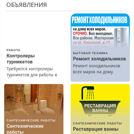
ОБЪЯВЛЕНИЯ
РАБОТА
БЫТОВАЯ ТЕХНИКА
Контролеры
Ремонт холодильников
турникетов
Ремонт холодильников
Требуются контролеры
всех марок на дому.
турникетов для работы в
Москве и Подмосковье
(мужчины, женщины).
Прием по ТК РФ. График
работы любой.
Бесплатное проживание.
З/п – до 96000 рублей до
вычета налогов.
САНТЕХНИЧЕСКИЕ РАБОТЫ
Ежемесячно
САНТЕХНИЧЕСКИЕ РАБОТЫ
Сантехнические
выплачивается денежная
Реставрация ванны
работы