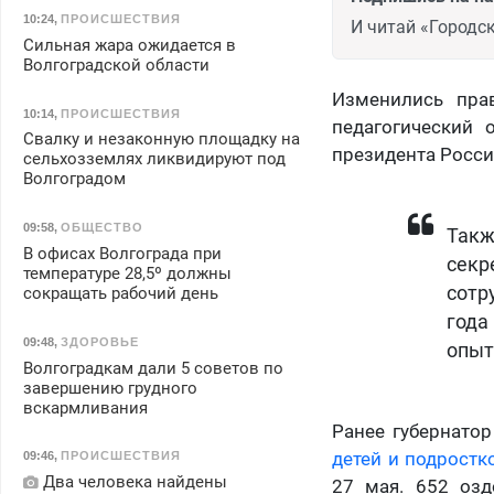
10:24
,
ПРОИСШЕСТВИЯ
И читай «Городск
Сильная жара ожидается в
Волгоградской области
Изменились пра
10:14
,
ПРОИСШЕСТВИЯ
педагогический 
Свалку и незаконную площадку на
президента Росси
сельхозземлях ликвидируют под
Волгоградом
09:58
,
ОБЩЕСТВО
Такж
В офисах Волгограда при
секр
температуре 28,5º должны
сотр
сокращать рабочий день
года
09:48
,
ЗДОРОВЬЕ
опыт
Волгоградкам дали 5 советов по
завершению грудного
вскармливания
Ранее губернато
детей и подростк
09:46
,
ПРОИСШЕСТВИЯ
Два человека найдены
27 мая. 652 озд