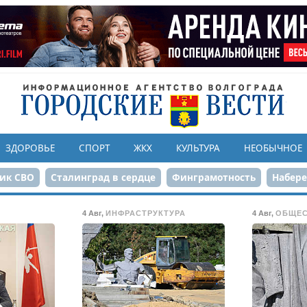
ЗДОРОВЬЕ
СПОРТ
ЖКХ
КУЛЬТУРА
НЕОБЫЧНОЕ
ик СВО
Сталинград в сердце
Финграмотность
Набер
а службе городу
80-летие Победы
Парк Героев-летчико
4 Авг
,
ИНФРАСТРУКТУРА
4 Авг
,
ОБЩЕ