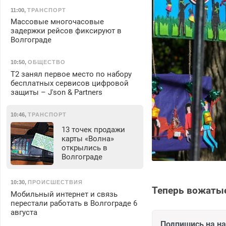
11:00
,
ТРАНСПОРТ
Массовые многочасовые
задержки рейсов фиксируют в
Волгограде
10:50
,
ОБЩЕСТВО
Т2 занял первое место по набору
бесплатных сервисов цифровой
защиты – J'son & Partners
10:46
,
ТРАНСПОРТ
13 точек продажи
карты «Волна»
открылись в
Волгограде
10:30
,
ПРОИСШЕСТВИЯ
Теперь вожаты
Мобильный интернет и связь
перестали работать в Волгограде 6
августа
Подпишись на н