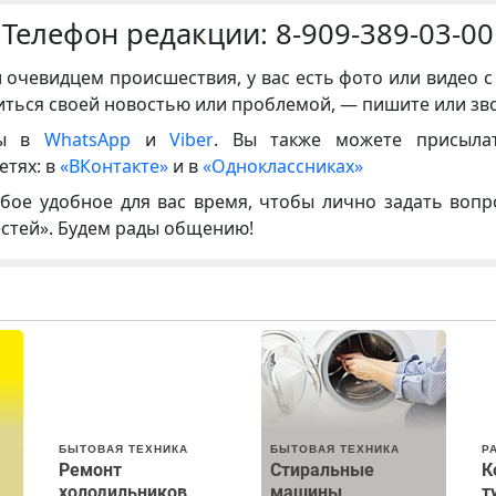
Телефон редакции:
8-909-389-03-00
и очевидцем происшествия, у вас есть фото или видео с
иться своей новостью или проблемой, — пишите или зв
ны в
WhatsApp
и
Viber
. Вы также можете присыла
етях: в
«ВКонтакте»
и в
«Одноклассниках»
бое удобное для вас время, чтобы лично задать воп
естей». Будем рады общению!
БЫТОВАЯ ТЕХНИКА
БЫТОВАЯ ТЕХНИКА
Р
Ремонт
Стиральные
К
холодильников
машины
т