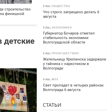
5 Авг
,
ОБЩЕСТВО
де строительство
Что строго запрещено делать 6
 на финишной
августа
5 Авг
,
ЭКОНОМИКА
Губернатор Бочаров отметил
стабильность экономики
в детские
Волгоградской области
5 Авг
,
ПРОИСШЕСТВИЯ
Жительницу Урюпинска задержали
у тайника с наркотиком в
Волгограде
5 Авг
,
ЖКХ
Свет пропадет в четырех районах
Волгограда 6 августа
СТАТЬИ