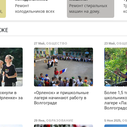
Ремонт
Ремонт стиральных
Т
Ы,
холодильников всех
машин на дому.
к
марок на дому с
Выезд и диагностика
т
гарантией. Замена
бесплатно.
р
резины. Качественно.
Предусмотрены
П
КЖЕ
Недорого. Без
скидки.
(
выходных. Все
ж
27 Май
,
ОБЩЕСТВО
23 Май
,
ОБЩ
районы. Скидка.
Т
Вызов бесплатный.
л
п
9
в
Е
в
д
В
охнули в
«Орленок» и пришкольные
Более 1,5 
о
Орленке» за
лагеря начинают работу в
школьнико
д
Волгограде
лагере «Ла
и
Волгоград
т
б
29 Янв
,
ОБРАЗОВАНИЕ
5 Ноя 2025
,
О
1