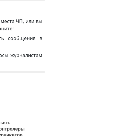
 места ЧП, или вы
оните!
ть сообщения в
росы журналистам
АБОТА
онтролеры
урникетов