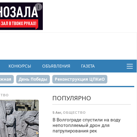
КОНКУРСЫ
ОБЪЯВЛЕНИЯ
ГАЗЕТА
ежная
День Победы
Реконструкция ЦПКиО
в
СТВО
ПОПУЛЯРНО
5 Авг
,
ОБЩЕСТВО
В Волгограде спустили на воду
непотопляемый дрон для
патрулирования рек