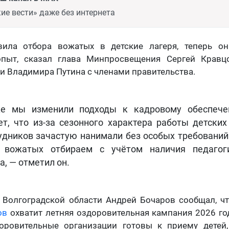
ие вести» даже без интернета
вила отбора вожатых в детские лагеря, теперь о
опыт, сказал глава Минпросвещения Сергей Крав
и Владимира Путина с членами правительства.
е мы изменили подходы к кадровому обеспече
ет, что из-за сезонного характера работы детских
удников зачастую нанимали без особых требований.
 вожатых отбираем с учётом наличия педагоги
а, — отметил он.
р Волгоградской области Андрей Бочаров сообщал, ч
ов
охватит летняя оздоровительная кампания 2026 год
оровительные организации готовы к приему детей