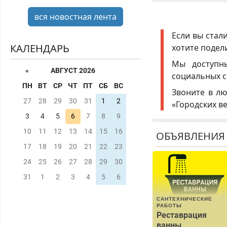
вся новостная лента
Если вы стал
КАЛЕНДАРЬ
хотите подел
Мы доступ
«
АВГУСТ 2026
социальных с
ПН
ВТ
СР
ЧТ
ПТ
СБ
ВС
Звоните в лю
27
28
29
30
31
1
2
«Городских в
3
4
5
6
7
8
9
10
11
12
13
14
15
16
ОБЪЯВЛЕНИЯ
17
18
19
20
21
22
23
24
25
26
27
28
29
30
31
1
2
3
4
5
6
САНТЕХНИЧЕСКИЕ
РАБОТЫ
Реставрация
ванны