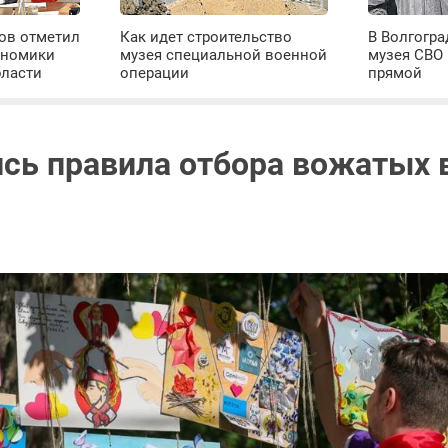
ров отметил
Как идет строительство
В Волгогра
ономики
музея специальной военной
музея СВО
бласти
операции
прямой
сь правила отбора вожатых 