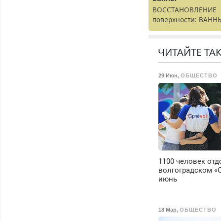
ВОССТАНОВЛЕНИЕ
поверхности: ВАНН
раковины,
подоконника. От
скола до полной
ЧИТАЙТЕ ТА
реставрации. 100%
результат.
29 Июн
,
ОБЩЕСТВО
1100 человек отд
волгоградском «
июнь
18 Мар
,
ОБЩЕСТВО