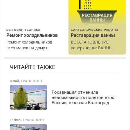
Прием по ТК РФ. График
работы любой.
Бесплатное проживание.
З/п – до 96000 рублей до
вычета налогов.
БЫТОВАЯ ТЕХНИКА
САНТЕХНИЧЕСКИЕ РАБОТЫ
Ежемесячно
Ремонт холодильников
Реставрация ванны
выплачивается денежная
Ремонт холодильников
ВОССТАНОВЛЕНИЕ
премия. Возможно
всех марок на дому с
поверхности: ВАННЫ,
бесплатное обучение,
гарантией. Замена
раковины, подоконника.
получение документов,
резины. Качественно.
От скола до полной
работа инспектором по
Недорого. Без выходных.
реставрации. 100%
ЧИТАЙТЕ ТАКЖЕ
транспортной
Все районы. Скидка.
результат.
безопасности с з/п до
Вызов бесплатный.
125000 руб.
8 Май
,
ТРАНСПОРТ
Росавиация отменила
невозможность полетов на юг
России, включая Волгоград
18 Фев
,
ТРАНСПОРТ