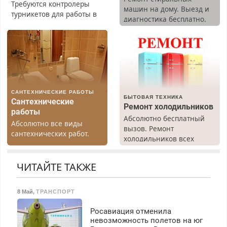
Требуются контролеры
машин на дому. Выезд и
турникетов для работы в
диагностика бесплатно.
Москве и Подмосковье
Предусмотрены скидки.
(мужчины, женщины).
Прием по ТК РФ. График
работы любой.
Бесплатное проживание.
З/п – до 96000 рублей до
вычета налогов.
САНТЕХНИЧЕСКИЕ РАБОТЫ
Ежемесячно
БЫТОВАЯ ТЕХНИКА
Сантехнические
выплачивается денежная
Ремонт холодильников
работы
премия. Возможно
Абсолютно бесплатный
Абсолютно все виды
бесплатное обучение,
вызов. Ремонт
сантехнических работ.
получение документов,
холодильников всех
Быстро. Качественно.
работа инспектором по
марок на дому, с
Недорого.
транспортной
гарантией. Все р-ны.
ЧИТАЙТЕ ТАКЖЕ
безопасности с з/п до
Срочно. Без выходных.
125000 руб.
Пенсионерам – скидки до
40%. Мастер со стажем.
8 Май
,
ТРАНСПОРТ
Росавиация отменила
невозможность полетов на юг