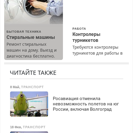
Все районы. Скидка.
Вызов бесплатный.
РАБОТА
БЫТОВАЯ ТЕХНИКА
Контролеры
Стиральные машины
турникетов
Ремонт стиральных
Требуются контролеры
машин на дому. Выезд и
турникетов для работы в
диагностика бесплатно.
Москве и Подмосковье
Предусмотрены скидки.
(мужчины, женщины).
Прием по ТК РФ. График
ЧИТАЙТЕ ТАКЖЕ
работы любой.
Бесплатное проживание.
8 Май
,
ТРАНСПОРТ
З/п – до 96000 рублей до
вычета налогов.
Росавиация отменила
Ежемесячно
невозможность полетов на юг
выплачивается денежная
России, включая Волгоград
премия. Возможно
бесплатное обучение,
получение документов,
18 Фев
,
ТРАНСПОРТ
работа инспектором по