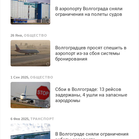
транспортной
В аэропорту Волгограда сняли
безопасности с з/п до
ограничения на полеты судов
125000 руб.
26 Янв
,
ОБЩЕСТВО
Волгоградцев просят спешить в
аэропорт из-за сбоя системы
бронирования
1 Сен 2025
,
ОБЩЕСТВО
Сбои в Волгограде: 13 рейсов
задержаны, 4 ушли на запасные
аэродромы
6 Фев 2025
,
ТРАНСПОРТ
В Волгограде сняли ограничения