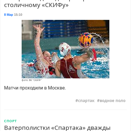
столичному «СКИФу»
8 Мар
15:10
фото: ВК "СКИФ"
Матчи проходили в Москве.
спартак
водное поло
СПОРТ
Ватерполистки «Спартака» дважды