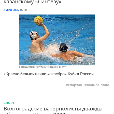
казанскому «Синтезу»
8 Июн 2025
15:50
фото: Дмитрий Рогулин / "Городские вести"
«Красно-белые» взяли «серебро» Кубка России.
спартак
водное поло
СПОРТ
Волгоградские ватерполисты дважды