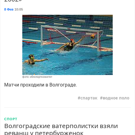
8 Фев
10:05
фото: облспорткомитет
Матчи проходили в Волгограде.
спартак
водное поло
СПОРТ
Волгоградские ватерполистки взяли
реванш у петербурженок