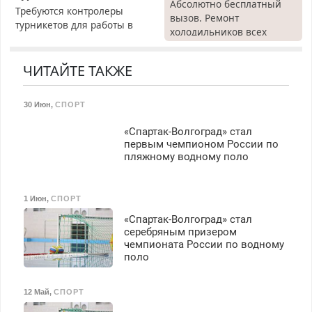
Абсолютно бесплатный
Требуются контролеры
вызов. Ремонт
турникетов для работы в
холодильников всех
Москве и Подмосковье
марок на дому, с
(мужчины, женщины).
гарантией. Все р-ны.
Прием по ТК РФ. График
ЧИТАЙТЕ ТАКЖЕ
Срочно. Без выходных.
работы любой.
Пенсионерам – скидки до
Бесплатное проживание.
40%. Мастер со стажем.
30 Июн
,
СПОРТ
З/п – до 96000 рублей до
вычета налогов.
«Спартак-Волгоград» стал
Ежемесячно
первым чемпионом России по
выплачивается денежная
пляжному водному поло
премия. Возможно
бесплатное обучение,
получение документов,
1 Июн
,
СПОРТ
работа инспектором по
«Спартак-Волгоград» стал
транспортной
серебряным призером
безопасности с з/п до
чемпионата России по водному
125000 руб.
поло
12 Май
,
СПОРТ