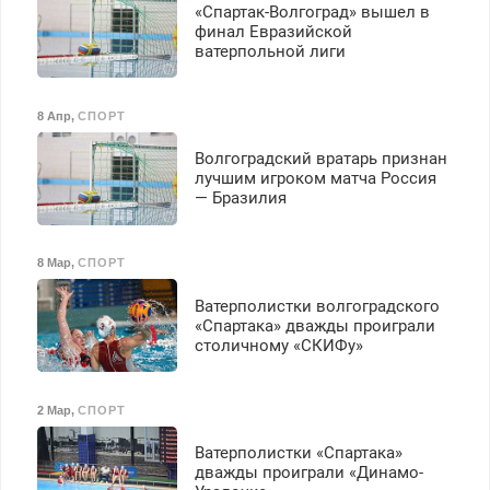
«Спартак-Волгоград» вышел в
финал Евразийской
ватерпольной лиги
8 Апр
,
СПОРТ
Волгоградский вратарь признан
лучшим игроком матча Россия
— Бразилия
8 Мар
,
СПОРТ
Ватерполистки волгоградского
«Спартака» дважды проиграли
столичному «СКИФу»
2 Мар
,
СПОРТ
Ватерполистки «Спартака»
дважды проиграли «Динамо-