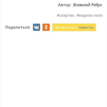
Всеволод Рябух
Автор:
спартак
водное поло
Поделиться:
читайте нас в
Новостях