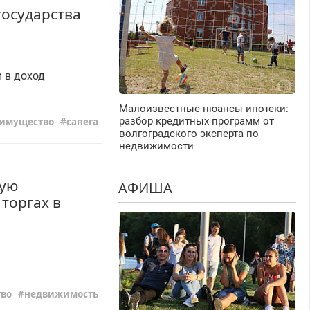
государства
 в доход
Малоизвестные нюансы ипотеки:
разбор кредитных программ от
имущество
сапега
волгоградского эксперта по
недвижимости
ную
АФИША
торгах в
во
недвижимость