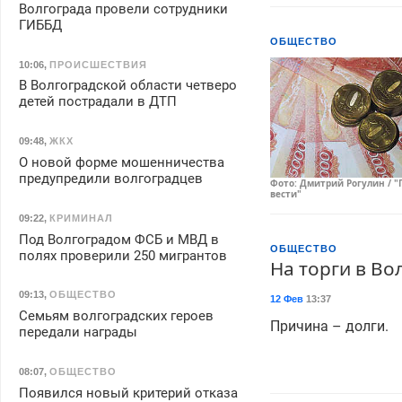
Волгограда провели сотрудники
ГИББД
ОБЩЕСТВО
10:06
,
ПРОИСШЕСТВИЯ
В Волгоградской области четверо
детей пострадали в ДТП
09:48
,
ЖКХ
О новой форме мошенничества
предупредили волгоградцев
Фото: Дмитрий Рогулин / "
вести"
09:22
,
КРИМИНАЛ
Под Волгоградом ФСБ и МВД в
ОБЩЕСТВО
полях проверили 250 мигрантов
На торги в В
09:13
,
ОБЩЕСТВО
12 Фев
13:37
Семьям волгоградских героев
Причина – долги.
передали награды
08:07
,
ОБЩЕСТВО
Появился новый критерий отказа