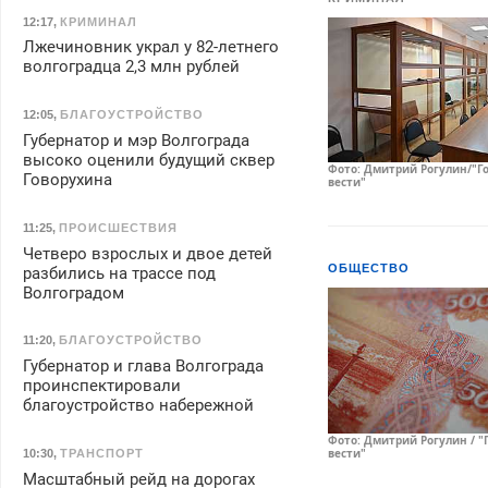
12:17
,
КРИМИНАЛ
Лжечиновник украл у 82-летнего
волгоградца 2,3 млн рублей
12:05
,
БЛАГОУСТРОЙСТВО
Губернатор и мэр Волгограда
высоко оценили будущий сквер
Фото: Дмитрий Рогулин/"Г
Говорухина
вести"
11:25
,
ПРОИСШЕСТВИЯ
Четверо взрослых и двое детей
ОБЩЕСТВО
разбились на трассе под
Волгоградом
11:20
,
БЛАГОУСТРОЙСТВО
Губернатор и глава Волгограда
проинспектировали
благоустройство набережной
Фото: Дмитрий Рогулин / "
вести"
10:30
,
ТРАНСПОРТ
Масштабный рейд на дорогах