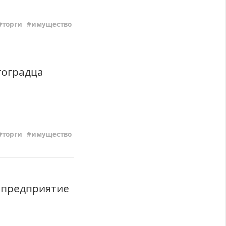
торги
имущество
гоградца
торги
имущество
е предприятие