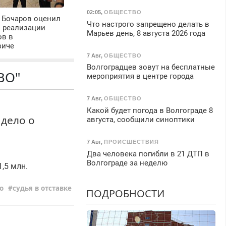
02:05
,
ОБЩЕСТВО
 Бочаров оценил
Что настрого запрещено делать в
ы реализации
Марьев день, 8 августа 2026 года
ов в
виче
7 Авг
,
ОБЩЕСТВО
Волгоградцев зовут на бесплатные
ВО"
мероприятия в центре города
7 Авг
,
ОБЩЕСТВО
Какой будет погода в Волгограде 8
 дело о
августа, сообщили синоптики
7 Авг
,
ПРОИСШЕСТВИЯ
Два человека погибли в 21 ДТП в
Волгограде за неделю
,5 млн.
о
судья в отставке
ПОДРОБНОСТИ