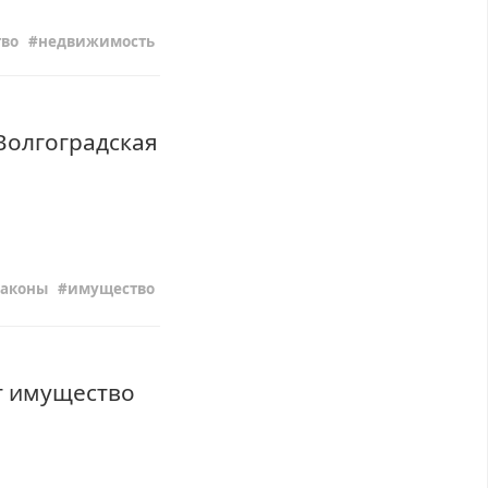
во
недвижимость
 Волгоградская
законы
имущество
т имущество