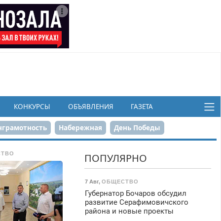
КОНКУРСЫ
ОБЪЯВЛЕНИЯ
ГАЗЕТА
грамотность
Набережная
День Победы
ков
СТВО
ПОПУЛЯРНО
7 Авг
,
ОБЩЕСТВО
Губернатор Бочаров обсудил
развитие Серафимовичского
района и новые проекты