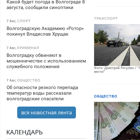
Какой будет погода в Волгограде 8
августа, сообщили синоптики
ТРАНСПОРТ
7 Авг
,
СПОРТ
Волгоградскую Академию «Ротор»
покинул Владислав Хрущак
7 Авг
,
КРИМИНАЛ
Волгоградку обвиняют в
мошенничестве с использованием
служебного положения
Фото: Дмитрий Рогулин / "
вести"
7 Авг
,
ОБЩЕСТВО
Об опасности резкого перепада
температур воды рассказали
ОБЩЕСТВО
волгоградские спасатели
вся новостная лента
КАЛЕНДАРЬ