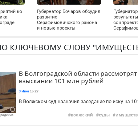
риятий ко
Губернатор Бочаров обсудил
Губернатор
ика
развитие
результат
ограде
Серафимовичского района
соцпроект
и новые проекты
Серафимо
ПО КЛЮЧЕВОМУ СЛОВУ "ИМУЩЕСТ
В Волгоградской области рассмотрят
взыскании 101 млн рублей
3 Июн
15:27
В Волжском суд назначил заседание по иску на 101
волжский
суды
имуществ
ородские