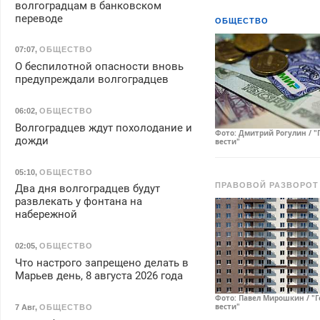
волгоградцам в банковском
переводе
ОБЩЕСТВО
07:07
,
ОБЩЕСТВО
О беспилотной опасности вновь
предупреждали волгоградцев
06:02
,
ОБЩЕСТВО
Волгоградцев ждут похолодание и
Фото: Дмитрий Рогулин / "
дожди
вести"
05:10
,
ОБЩЕСТВО
ПРАВОВОЙ РАЗВОРОТ
Два дня волгоградцев будут
развлекать у фонтана на
набережной
02:05
,
ОБЩЕСТВО
Что настрого запрещено делать в
Марьев день, 8 августа 2026 года
Фото: Павел Мирошкин / "
вести"
7 Авг
,
ОБЩЕСТВО