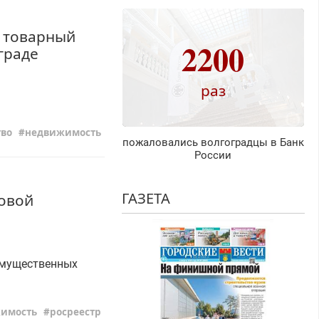
и товарный
2200
ограде
раз
во
недвижимость
пожаловались волгоградцы в Банк
России
ГАЗЕТА
вовой
имущественных
имость
росреестр