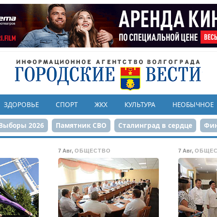
ЗДОРОВЬЕ
СПОРТ
ЖКХ
КУЛЬТУРА
НЕОБЫЧНОЕ
Выборы 2026
Памятник СВО
Сталинград в сердце
Фин
онструкция ЦПКиО
80-летие Победы
Парк Героев-летчи
7 Авг
,
ОБЩЕСТВО
7 Авг
,
ОБЩЕ