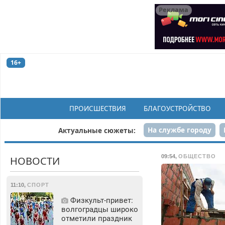
Реклама
16+
ПРОИСШЕСТВИЯ
БЛАГОУСТРОЙСТВО
На службе городу
Актуальные сюжеты:
Рек
09:54
,
ОБЩЕСТВО
НОВОСТИ
11:10
,
СПОРТ
Физкульт‑привет:
волгоградцы широко
отметили праздник