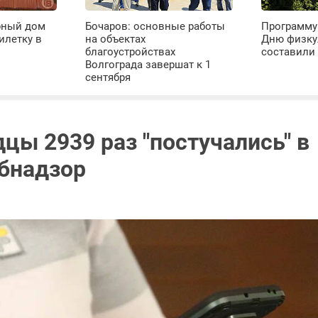
рный дом
Бочаров: основные работы
Программу
илетку в
на объектах
Дню физку
благоустройствах
составили 
Волгограда завершат к 1
сентября
цы 2939 раз "постучались" в
бнадзор