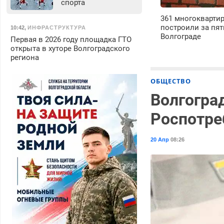
спорта
361 многокварти
построили за пят
10:42
,
ИНФРАСТРУКТУРА
Волгограде
Первая в 2026 году площадка ГТО
открыта в хуторе Волгоградского
региона
ОБЩЕСТВО
Волгоград
Роспотре
20 Апр
08:26