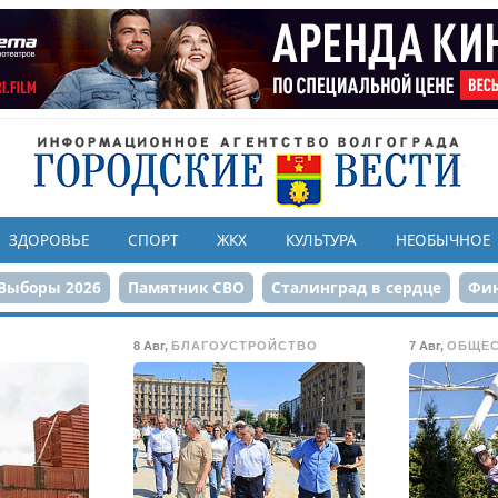
ЗДОРОВЬЕ
СПОРТ
ЖКХ
КУЛЬТУРА
НЕОБЫЧНОЕ
Выборы 2026
Памятник СВО
Сталинград в сердце
Фин
онструкция ЦПКиО
80-летие Победы
Парк Героев-летчи
8 Авг
,
БЛАГОУСТРОЙСТВО
7 Авг
,
ОБЩЕ