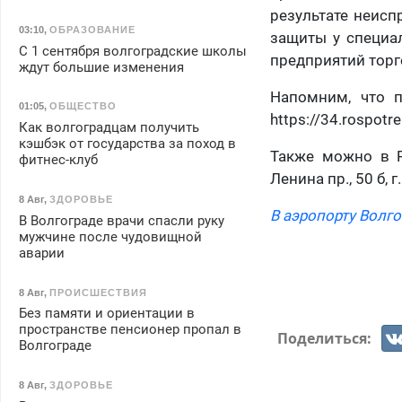
результате неисп
03:10
,
ОБРАЗОВАНИЕ
защиты у специа
С 1 сентября волгоградские школы
предприятий торг
ждут большие изменения
Напомним, что 
01:05
,
ОБЩЕСТВО
https://34.rospot
Как волгоградцам получить
кэшбэк от государства за поход в
Также можно в Р
фитнес-клуб
Ленина пр., 50 б, 
8 Авг
,
ЗДОРОВЬЕ
В аэропорту Волго
В Волгограде врачи спасли руку
мужчине после чудовищной
аварии
8 Авг
,
ПРОИСШЕСТВИЯ
Без памяти и ориентации в
пространстве пенсионер пропал в
Поделиться:
Волгограде
8 Авг
,
ЗДОРОВЬЕ