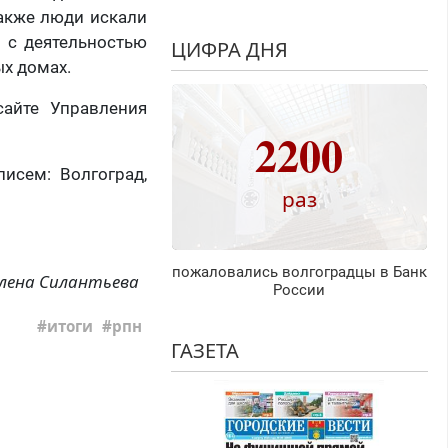
Также люди искали
 с деятельностью
ЦИФРА ДНЯ
х домах.
айте Управления
2200
исем: Волгоград,
раз
пожаловались волгоградцы в Банк
лена Силантьева
России
итоги
рпн
ГАЗЕТА