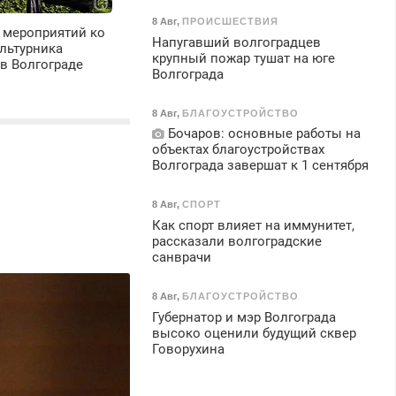
8 Авг
,
ПРОИСШЕСТВИЯ
 мероприятий ко
Напугавший волгоградцев
льтурника
крупный пожар тушат на юге
в Волгограде
Волгограда
8 Авг
,
БЛАГОУСТРОЙСТВО
Бочаров: основные работы на
объектах благоустройствах
Волгограда завершат к 1 сентября
8 Авг
,
СПОРТ
Как спорт влияет на иммунитет,
рассказали волгоградские
санврачи
8 Авг
,
БЛАГОУСТРОЙСТВО
Губернатор и мэр Волгограда
высоко оценили будущий сквер
Говорухина