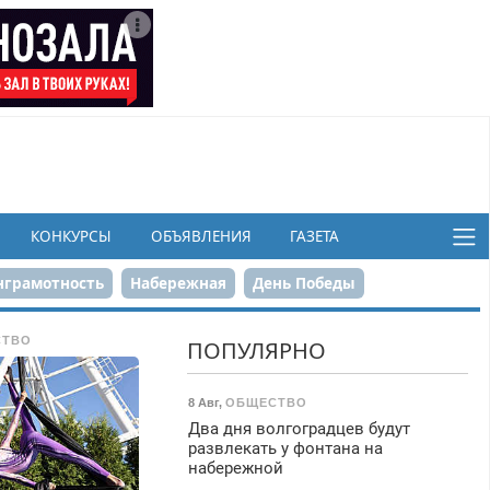
КОНКУРСЫ
ОБЪЯВЛЕНИЯ
ГАЗЕТА
грамотность
Набережная
День Победы
ков
СТВО
ПОПУЛЯРНО
8 Авг
,
ОБЩЕСТВО
Два дня волгоградцев будут
развлекать у фонтана на
набережной