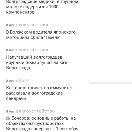
Волгоградские медики: в грудном
молоке содержится 1000
компонентов
8 Авг
,
ПРОИСШЕСТВИЯ
В Волжском водителя японского
мотоцикла сбила "Газель"
8 Авг
,
ПРОИСШЕСТВИЯ
Напугавший волгоградцев
крупный пожар тушат на юге
Волгограда
8 Авг
,
СПОРТ
Как спорт влияет на иммунитет,
рассказали волгоградские
санврачи
8 Авг
,
БЛАГОУСТРОЙСТВО
Бочаров: основные работы на
объектах благоустройствах
Волгограда завершат к 1 сентября