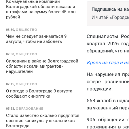
Коммунальные компании
Волгоградской области наказали
Подпишись на н
штрафами на сумму более 45 млн.
рублей
И читай «Городск
08:30
,
ОБЩЕСТВО
Специалисты Рос
Чем не следует заниматься 9
августа, чтобы не заболеть
квартал 2026 го
обращений, что н
07:50
,
ОБЩЕСТВО
Силовики в районе Волгоградской
Кровь из глаз и и
области искали мигрантов-
нарушителей
На нарушения пра
сфере рознично
07:15
,
ОБЩЕСТВО
продукции.
О погоде в Волгограде 9 августа
сообщают синоптики
568 жалоб в надз
за указанный пер
05:53
,
ОБРАЗОВАНИЕ
Стало известно сколько продлятся
906 обращений о
осенние каникулы у школьников
Волгограда
проживания в жи