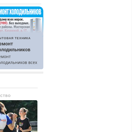
ЫТОВАЯ ТЕХНИКА
емонт
олодильников
емонт
олодильников всех
арок на дому.
СТВО