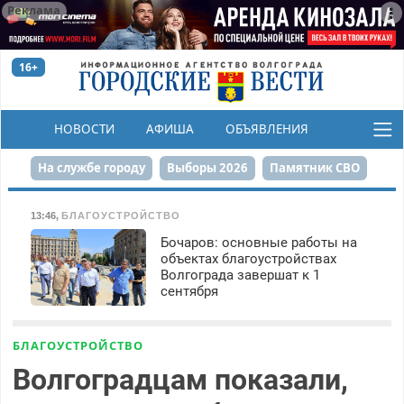
Реклама
16+
НОВОСТИ
АФИША
ОБЪЯВЛЕНИЯ
КОНКУРСЫ
На службе городу
Выборы 2026
Памятник СВО
Сталинград в сердце
Финграмотность
13:46
,
БЛАГОУСТРОЙСТВО
Бочаров: основные работы на
Набережная
День Победы
Реконструкция ЦПКиО
объектах благоустройствах
Волгограда завершат к 1
80-летие Победы
Парк Героев-летчиков
сентября
БЛАГОУСТРОЙСТВО
Волгоградцам показали,