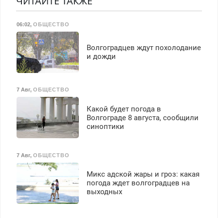
ЧИТАЙТЕ ТАКЖЕ
работы любой.
Бесплатное проживание.
06:02
,
ОБЩЕСТВО
З/п – до 96000 рублей до
вычета налогов.
Ежемесячно
Волгоградцев ждут похолодание
выплачивается денежная
и дожди
премия. Возможно
бесплатное обучение,
получение документов,
7 Авг
,
ОБЩЕСТВО
работа инспектором по
транспортной
Какой будет погода в
безопасности с з/п до
Волгограде 8 августа, сообщили
125000 руб.
синоптики
7 Авг
,
ОБЩЕСТВО
Микс адской жары и гроз: какая
погода ждет волгоградцев на
выходных