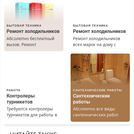
БЫТОВАЯ ТЕХНИКА
БЫТОВАЯ ТЕХНИКА
Ремонт холодильников
Ремонт холодильников
Абсолютно бесплатный
Ремонт холодильников
вызов. Ремонт
всех марок на дому с
холодильников всех
гарантией. Замена
марок на дому, с
резины. Качественно.
гарантией. Все р-ны.
Недорого. Без выходных.
Срочно. Без выходных.
Все районы. Скидка.
Пенсионерам – скидки до
Вызов бесплатный.
40%. Мастер со стажем.
РАБОТА
САНТЕХНИЧЕСКИЕ РАБОТЫ
Контролеры
Сантехнические
турникетов
работы
Требуются контролеры
Абсолютно все виды
турникетов для работы в
сантехнических работ.
Москве и Подмосковье
Быстро. Качественно.
(мужчины, женщины).
Недорого.
Прием по ТК РФ. График