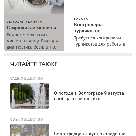
РАБОТА
БЫТОВАЯ ТЕХНИКА
Контролеры
Стиральные машины
турникетов
Ремонт стиральных
Требуются контролеры
машин на дому. Выезд и
турникетов для работы в
диагностика бесплатно.
Москве и Подмосковье
Предусмотрены скидки.
(мужчины, женщины).
Прием по ТК РФ. График
ЧИТАЙТЕ ТАКЖЕ
работы любой.
Бесплатное проживание.
07:15
,
ОБЩЕСТВО
З/п – до 96000 рублей до
вычета налогов.
Ежемесячно
О погоде в Волгограде 9 августа
выплачивается денежная
сообщают синоптики
премия. Возможно
бесплатное обучение,
получение документов,
8 Авг
,
ОБЩЕСТВО
работа инспектором по
транспортной
Волгоградцев ждут похолодание
безопасности с з/п до