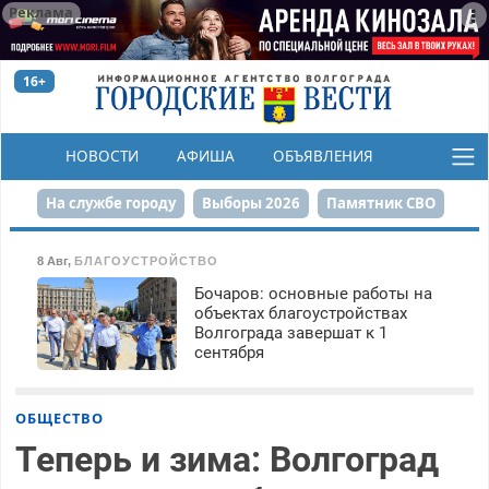
Реклама
16+
НОВОСТИ
АФИША
ОБЪЯВЛЕНИЯ
КОНКУРСЫ
На службе городу
Выборы 2026
Памятник СВО
Сталинград в сердце
Финграмотность
8 Авг
,
БЛАГОУСТРОЙСТВО
Бочаров: основные работы на
Набережная
День Победы
Реконструкция ЦПКиО
объектах благоустройствах
Волгограда завершат к 1
80-летие Победы
Парк Героев-летчиков
сентября
ОБЩЕСТВО
Теперь и зима: Волгоград