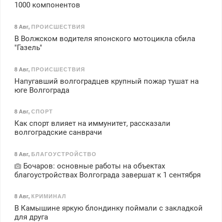
1000 компонентов
8 Авг
,
ПРОИСШЕСТВИЯ
В Волжском водителя японского мотоцикла сбила
"Газель"
8 Авг
,
ПРОИСШЕСТВИЯ
Напугавший волгоградцев крупный пожар тушат на
юге Волгограда
8 Авг
,
СПОРТ
Как спорт влияет на иммунитет, рассказали
волгоградские санврачи
8 Авг
,
БЛАГОУСТРОЙСТВО
Бочаров: основные работы на объектах
благоустройствах Волгограда завершат к 1 сентября
8 Авг
,
КРИМИНАЛ
В Камышине яркую блондинку поймали с закладкой
для друга