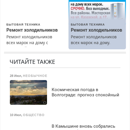
Срочно. Без выходных.
Пенсионерам – скидки до
40%. Мастер со стажем.
БЫТОВАЯ ТЕХНИКА
БЫТОВАЯ ТЕХНИКА
Ремонт холодильников
Ремонт холодильников
Ремонт холодильников
Ремонт холодильников
всех марок на дому с
всех марок на дому.
гарантией. Замена
резины. Качественно.
Недорого. Без выходных.
ЧИТАЙТЕ ТАКЖЕ
Все районы. Скидка.
Вызов бесплатный.
28 Июл
,
НЕОБЫЧНОЕ
Космическая погода в
Волгограде: прогноз спокойный
10 Июл
,
ОБЩЕСТВО
В Камышине вновь собрались