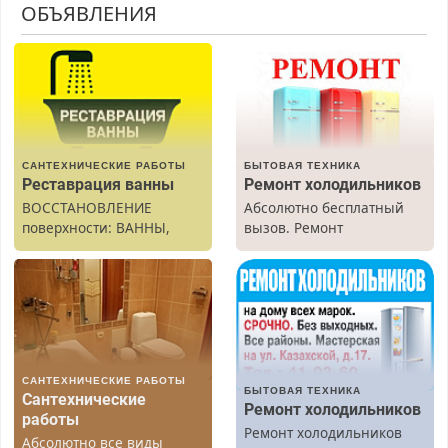
ОБЪЯВЛЕНИЯ
САНТЕХНИЧЕСКИЕ РАБОТЫ
БЫТОВАЯ ТЕХНИКА
Реставрация ванны
Ремонт холодильников
ВОССТАНОВЛЕНИЕ
Абсолютно бесплатный
поверхности: ВАННЫ,
вызов. Ремонт
раковины, подоконника.
холодильников всех
От скола до полной
марок на дому, с
реставрации. 100%
гарантией. Все р-ны.
результат.
Срочно. Без выходных.
Пенсионерам – скидки до
40%. Мастер со стажем.
САНТЕХНИЧЕСКИЕ РАБОТЫ
БЫТОВАЯ ТЕХНИКА
Сантехнические
Ремонт холодильников
работы
Ремонт холодильников
Абсолютно все виды