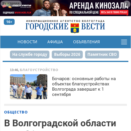
Реклама
16+
НОВОСТИ
АФИША
ОБЪЯВЛЕНИЯ
КОНКУРСЫ
На службе городу
Выборы 2026
Памятник СВО
Сталинград в сердце
Финграмотность
13:46
,
БЛАГОУСТРОЙСТВО
Бочаров: основные работы на
Набережная
День Победы
Реконструкция ЦПКиО
объектах благоустройствах
Волгограда завершат к 1
80-летие Победы
Парк Героев-летчиков
сентября
ОБЩЕСТВО
В Волгоградской области