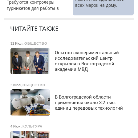
Требуются контролеры
всех марок на дому.
турникетов для работы в
Москве и Подмосковье
(мужчины, женщины).
Прием по ТК РФ. График
ЧИТАЙТЕ ТАКЖЕ
работы любой.
Бесплатное проживание.
31 Июл
,
ОБЩЕСТВО
З/п – до 96000 рублей до
вычета налогов.
Опытно-экспериментальный
Ежемесячно
исследовательский центр
выплачивается денежная
открылся в Волгоградской
академии МВД
премия. Возможно
бесплатное обучение,
получение документов,
3 Июл
,
ОБЩЕСТВО
работа инспектором по
транспортной
В Волгоградской области
безопасности с з/п до
применяется около 3,2 тыс.
125000 руб.
единиц передовых технологий
4 Июн
,
КУЛЬТУРА