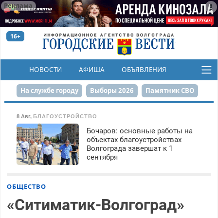
Реклама
16+
НОВОСТИ
АФИША
ОБЪЯВЛЕНИЯ
КОНКУРСЫ
На службе городу
Выборы 2026
Памятник СВО
Сталинград в сердце
Финграмотность
8 Авг
,
БЛАГОУСТРОЙСТВО
Бочаров: основные работы на
Набережная
День Победы
Реконструкция ЦПКиО
объектах благоустройствах
Волгограда завершат к 1
80-летие Победы
Парк Героев-летчиков
сентября
ОБЩЕСТВО
«Ситиматик-Волгоград»