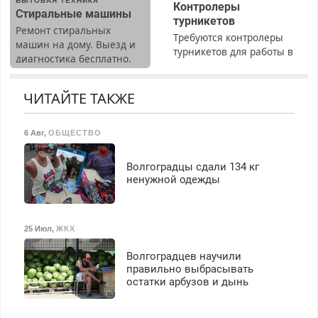
БЫТОВАЯ ТЕХНИКА
Контролеры
Стиральные машины
турникетов
Ремонт стиральных
Требуются контролеры
машин на дому. Выезд и
турникетов для работы в
диагностика бесплатно.
Москве и Подмосковье
Предусмотрены скидки.
(мужчины, женщины).
Прием по ТК РФ. График
ЧИТАЙТЕ ТАКЖЕ
работы любой.
Бесплатное проживание.
6 Авг
,
ОБЩЕСТВО
З/п – до 96000 рублей до
вычета налогов.
Ежемесячно
Волгоградцы сдали 134 кг
выплачивается денежная
ненужной одежды
премия. Возможно
бесплатное обучение,
получение документов,
25 Июл
,
ЖКХ
работа инспектором по
транспортной
Волгоградцев научили
безопасности с з/п до
правильно выбрасывать
125000 руб.
остатки арбузов и дынь