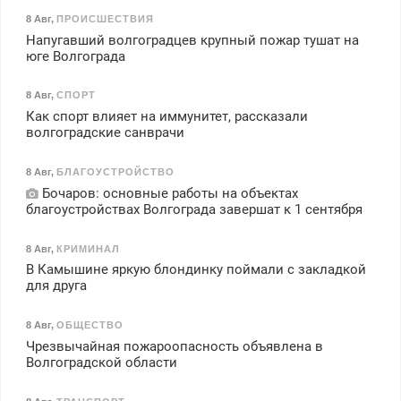
8 Авг
,
ПРОИСШЕСТВИЯ
Напугавший волгоградцев крупный пожар тушат на
юге Волгограда
8 Авг
,
СПОРТ
Как спорт влияет на иммунитет, рассказали
волгоградские санврачи
8 Авг
,
БЛАГОУСТРОЙСТВО
Бочаров: основные работы на объектах
благоустройствах Волгограда завершат к 1 сентября
8 Авг
,
КРИМИНАЛ
В Камышине яркую блондинку поймали с закладкой
для друга
8 Авг
,
ОБЩЕСТВО
Чрезвычайная пожароопасность объявлена в
Волгоградской области