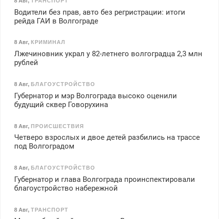
8 Авг
,
ТРАНСПОРТ
Водители без прав, авто без регристрации: итоги
рейда ГАИ в Волгограде
8 Авг
,
КРИМИНАЛ
Лжечиновник украл у 82-летнего волгоградца 2,3 млн
рублей
8 Авг
,
БЛАГОУСТРОЙСТВО
Губернатор и мэр Волгограда высоко оценили
будущий сквер Говорухина
8 Авг
,
ПРОИСШЕСТВИЯ
Четверо взрослых и двое детей разбились на трассе
под Волгоградом
8 Авг
,
БЛАГОУСТРОЙСТВО
Губернатор и глава Волгограда проинспектировали
благоустройство набережной
8 Авг
,
ТРАНСПОРТ