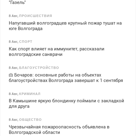
"Газель"
8 Авг
,
ПРОИСШЕСТВИЯ
Напугавший волгоградцев крупный пожар тушат на
юге Волгограда
8 Авг
,
СПОРТ
Как спорт влияет на иммунитет, рассказали
волгоградские санврачи
8 Авг
,
БЛАГОУСТРОЙСТВО
Бочаров: основные работы на объектах
благоустройствах Волгограда завершат к 1 сентября
8 Авг
,
КРИМИНАЛ
В Камышине яркую блондинку поймали с закладкой
для друга
8 Авг
,
ОБЩЕСТВО
Чрезвычайная пожароопасность объявлена в
Волгоградской области