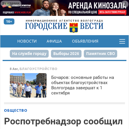
Реклама
16+
НОВОСТИ
АФИША
ОБЪЯВЛЕНИЯ
КОНКУРСЫ
На службе городу
Выборы 2026
Памятник СВО
Сталинград в сердце
Финграмотность
8 Авг
,
БЛАГОУСТРОЙСТВО
Бочаров: основные работы на
Набережная
День Победы
Реконструкция ЦПКиО
объектах благоустройствах
Волгограда завершат к 1
80-летие Победы
Парк Героев-летчиков
сентября
ОБЩЕСТВО
Роспотребнадзор сообщил