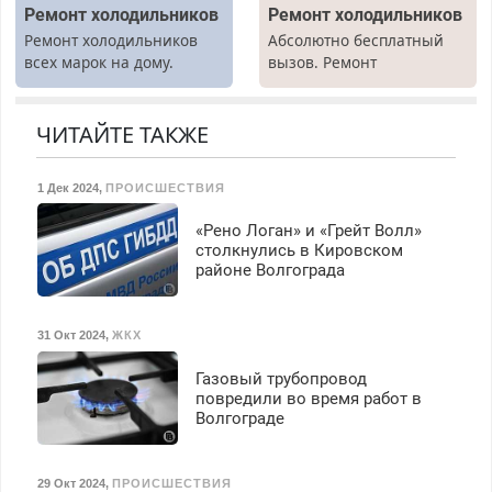
Ремонт холодильников
Ремонт холодильников
Ремонт холодильников
Абсолютно бесплатный
всех марок на дому.
вызов. Ремонт
холодильников всех
марок на дому, с
гарантией. Все р-ны.
ЧИТАЙТЕ ТАКЖЕ
Срочно. Без выходных.
Пенсионерам – скидки до
1 Дек 2024
,
ПРОИСШЕСТВИЯ
40%. Мастер со стажем.
«Рено Логан» и «Грейт Волл»
столкнулись в Кировском
районе Волгограда
31 Окт 2024
,
ЖКХ
Газовый трубопровод
повредили во время работ в
Волгограде
29 Окт 2024
,
ПРОИСШЕСТВИЯ