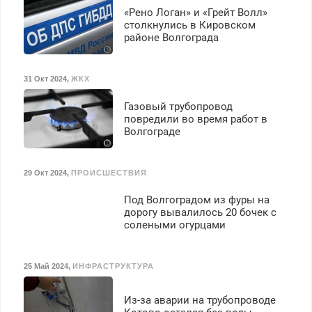
вычета налогов.
«Рено Логан» и «Грейт Волл»
Ежемесячно
столкнулись в Кировском
выплачивается денежная
районе Волгограда
премия. Возможно
бесплатное обучение,
получение документов,
31 Окт 2024
,
ЖКХ
работа инспектором по
транспортной
Газовый трубопровод
безопасности с з/п до
повредили во время работ в
125000 руб.
Волгограде
29 Окт 2024
,
ПРОИСШЕСТВИЯ
Под Волгоградом из фуры на
дорогу вывалилось 20 бочек с
солеными огурцами
25 Май 2024
,
ИНФРАСТРУКТУРА
Из-за аварии на трубопроводе