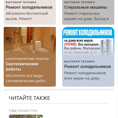
БЫТОВАЯ ТЕХНИКА
БЫТОВАЯ ТЕХНИКА
Ремонт холодильников
Стиральные машины
Абсолютно бесплатный
Ремонт стиральных
вызов. Ремонт
машин на дому. Выезд и
холодильников всех
диагностика бесплатно.
марок на дому, с
Предусмотрены скидки.
гарантией. Все р-ны.
Срочно. Без выходных.
Пенсионерам – скидки до
40%. Мастер со стажем.
САНТЕХНИЧЕСКИЕ РАБОТЫ
БЫТОВАЯ ТЕХНИКА
Сантехнические
Ремонт холодильников
работы
Ремонт холодильников
Абсолютно все виды
всех марок на дому.
сантехнических работ.
Быстро. Качественно.
Недорого.
ЧИТАЙТЕ ТАКЖЕ
7 Авг
,
ОБЩЕСТВО