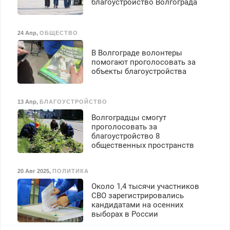
благоустройство Волгограда
премия. Возможно
бесплатное обучение,
получение документов,
24 Апр
,
ОБЩЕСТВО
работа инспектором по
транспортной
В Волгограде волонтеры
безопасности с з/п до
помогают проголосовать за
125000 руб.
объекты благоустройства
13 Апр
,
БЛАГОУСТРОЙСТВО
Волгоградцы смогут
проголосовать за
благоустройство 8
общественных пространств
20 Авг 2025
,
ПОЛИТИКА
Около 1,4 тысячи участников
СВО зарегистрировались
кандидатами на осенних
выборах в России