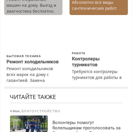
Абсолютно все виды
машин на дому. Выезд и
сантехнических работ.
диагностика бесплатно.
Быстро. Качественно.
Предусмотрены скидки.
Недорого.
РАБОТА
БЫТОВАЯ ТЕХНИКА
Контролеры
Ремонт холодильников
турникетов
Ремонт холодильников
Требуются контролеры
всех марок на дому с
турникетов для работы в
гарантией. Замена
Москве и Подмосковье
резины. Качественно.
(мужчины, женщины).
Недорого. Без выходных.
Прием по ТК РФ. График
ЧИТАЙТЕ ТАКЖЕ
Все районы. Скидка.
работы любой.
Вызов бесплатный.
Бесплатное проживание.
4 Июн
,
БЛАГОУСТРОЙСТВО
З/п – до 96000 рублей до
вычета налогов.
Волонтеры помогут
Ежемесячно
болельщикам проголосовать за
выплачивается денежная