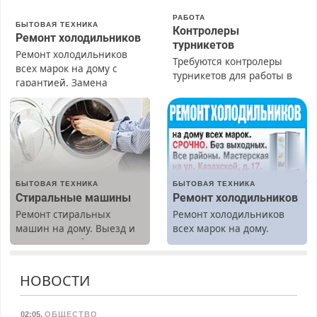
РАБОТА
БЫТОВАЯ ТЕХНИКА
Контролеры
Ремонт холодильников
турникетов
Ремонт холодильников
Требуются контролеры
всех марок на дому с
турникетов для работы в
гарантией. Замена
Москве и Подмосковье
резины. Качественно.
(мужчины, женщины).
Недорого. Без выходных.
Прием по ТК РФ. График
Все районы. Скидка.
работы любой.
Вызов бесплатный.
Бесплатное проживание.
З/п – до 96000 рублей до
вычета налогов.
БЫТОВАЯ ТЕХНИКА
БЫТОВАЯ ТЕХНИКА
Ежемесячно
Стиральные машины
Ремонт холодильников
выплачивается денежная
Ремонт стиральных
Ремонт холодильников
премия. Возможно
машин на дому. Выезд и
всех марок на дому.
бесплатное обучение,
диагностика бесплатно.
получение документов,
Предусмотрены скидки.
работа инспектором по
транспортной
НОВОСТИ
безопасности с з/п до
125000 руб.
02:05
,
ОБЩЕСТВО