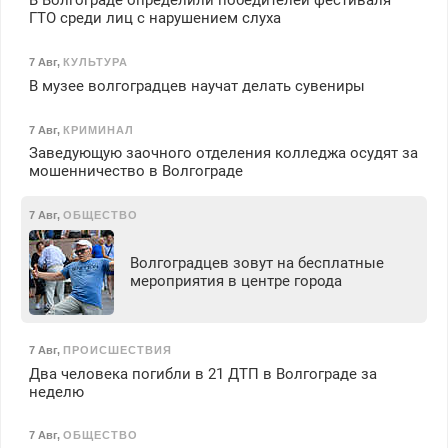
В Волгограде определили победителей фестиваля
ГТО среди лиц с нарушением слуха
7 Авг
,
КУЛЬТУРА
В музее волгоградцев научат делать сувениры
7 Авг
,
КРИМИНАЛ
Заведующую заочного отделения колледжа осудят за
мошенничество в Волгограде
7 Авг
,
ОБЩЕСТВО
Волгоградцев зовут на бесплатные
мероприятия в центре города
7 Авг
,
ПРОИСШЕСТВИЯ
Два человека погибли в 21 ДТП в Волгограде за
неделю
7 Авг
,
ОБЩЕСТВО