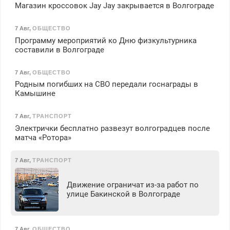
Магазин кроссовок Jay Jay закрывается в Волгограде
7 Авг
,
ОБЩЕСТВО
Программу мероприятий ко Дню физкультурника
составили в Волгограде
7 Авг
,
ОБЩЕСТВО
Родным погибших на СВО передали госнаграды в
Камышине
7 Авг
,
ТРАНСПОРТ
Электрички бесплатно развезут волгоградцев после
матча «Ротора»
7 Авг
,
ТРАНСПОРТ
Движение ограничат из-за работ по
улице Бакинской в Волгограде
7 Авг
,
ОБЩЕСТВО