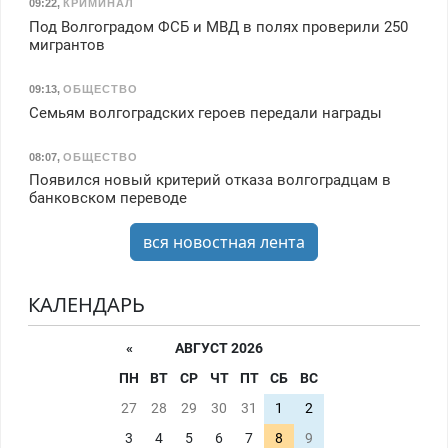
09:22
,
КРИМИНАЛ
Под Волгоградом ФСБ и МВД в полях проверили 250
мигрантов
09:13
,
ОБЩЕСТВО
Семьям волгоградских героев передали награды
08:07
,
ОБЩЕСТВО
Появился новый критерий отказа волгоградцам в
банковском переводе
вся новостная лента
КАЛЕНДАРЬ
«
АВГУСТ 2026
ПН
ВТ
СР
ЧТ
ПТ
СБ
ВС
27
28
29
30
31
1
2
3
4
5
6
7
8
9