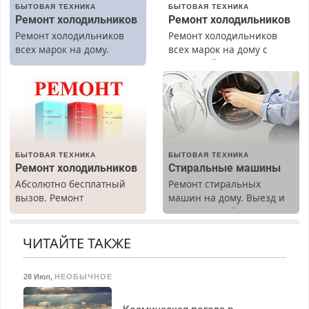
БЫТОВАЯ ТЕХНИКА
БЫТОВАЯ ТЕХНИКА
Ремонт холодильников
Ремонт холодильников
Ремонт холодильников
Ремонт холодильников
всех марок на дому.
всех марок на дому с
гарантией. Замена
резины. Качественно.
Недорого. Без выходных.
Все районы. Скидка.
Вызов бесплатный.
БЫТОВАЯ ТЕХНИКА
БЫТОВАЯ ТЕХНИКА
Ремонт холодильников
Стиральные машины
Абсолютно бесплатный
Ремонт стиральных
вызов. Ремонт
машин на дому. Выезд и
холодильников всех
диагностика бесплатно.
марок на дому, с
Предусмотрены скидки.
гарантией. Все р-ны.
ЧИТАЙТЕ ТАКЖЕ
Срочно. Без выходных.
Пенсионерам – скидки до
28 Июл
,
НЕОБЫЧНОЕ
40%. Мастер со стажем.