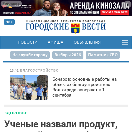
Реклама
16+
НОВОСТИ
АФИША
ОБЪЯВЛЕНИЯ
КОНКУРСЫ
На службе городу
Выборы 2026
Памятник СВО
Сталинград в сердце
Финграмотность
13:46
,
БЛАГОУСТРОЙСТВО
Бочаров: основные работы на
Набережная
День Победы
Реконструкция ЦПКиО
объектах благоустройствах
Волгограда завершат к 1
80-летие Победы
Парк Героев-летчиков
сентября
ЗДОРОВЬЕ
Ученые назвали продукт,