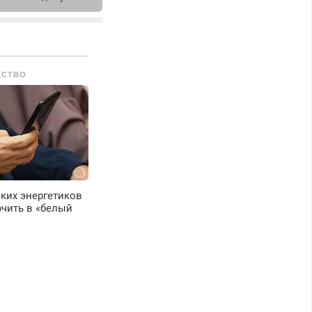
ыезд и диагностика
есплатно.
редусмотрены
кидки.
ЕСТВО
ких энергетиков
чить в «белый