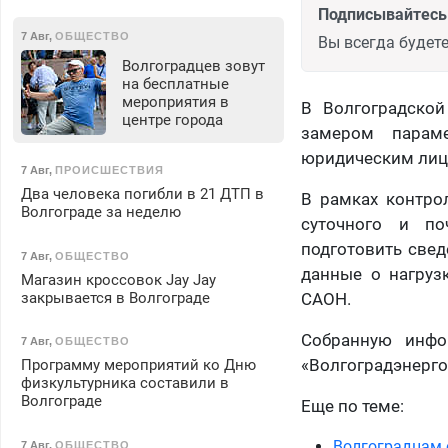
Подписывайтесь 
7 Авг
,
ОБЩЕСТВО
Вы всегда будете
Волгоградцев зовут
на бесплатные
мероприятия в
В Волгоградско
центре города
замером параме
юридическим лиц
7 Авг
,
ПРОИСШЕСТВИЯ
Два человека погибли в 21 ДТП в
В рамках контро
Волгограде за неделю
суточного и по
подготовить свед
7 Авг
,
ОБЩЕСТВО
данные о нагруз
Магазин кроссовок Jay Jay
закрывается в Волгограде
САОН.
Собранную инфо
7 Авг
,
ОБЩЕСТВО
«Волгоградэнерго
Программу мероприятий ко Дню
физкультурника составили в
Волгограде
Еще по теме:
Волгоградцам 
7 Авг
,
ОБЩЕСТВО