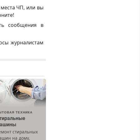
 места ЧП, или вы
оните!
ть сообщения в
росы журналистам
ЫТОВАЯ ТЕХНИКА
тиральные
ашины
емонт стиральных
ашин на дому.