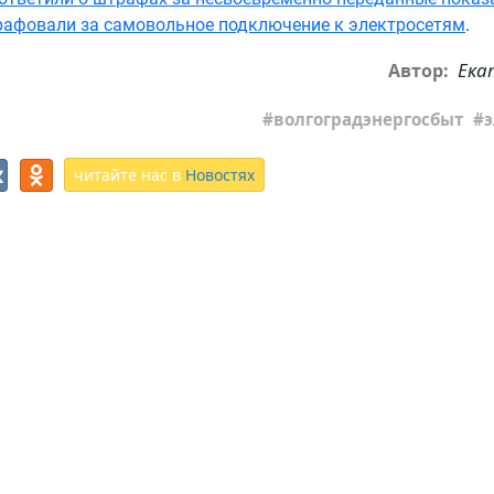
афовали за самовольное подключение к электросетям
.
Ека
Автор:
волгоградэнергосбыт
читайте нас в
Новостях