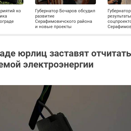
риятий ко
Губернатор Бочаров обсудил
Губернатор
ика
развитие
результат
ограде
Серафимовичского района
соцпроект
и новые проекты
Серафимо
раде юрлиц заставят отчитать
емой электроэнергии