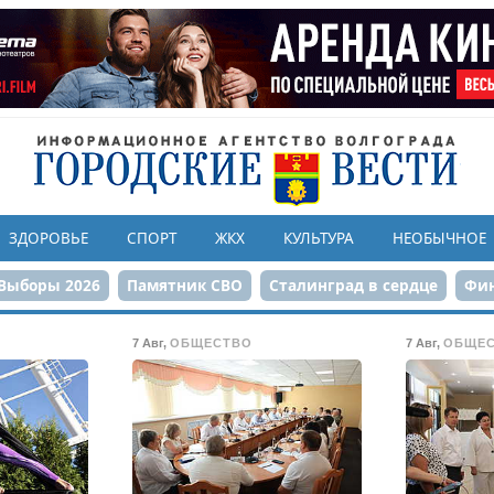
ЗДОРОВЬЕ
СПОРТ
ЖКХ
КУЛЬТУРА
НЕОБЫЧНОЕ
Выборы 2026
Памятник СВО
Сталинград в сердце
Фин
онструкция ЦПКиО
80-летие Победы
Парк Героев-летчи
7 Авг
,
ОБЩЕСТВО
7 Авг
,
ОБЩЕ