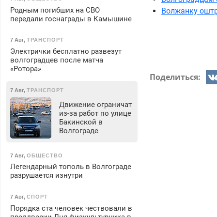
Родным погибших на СВО
Волжанку оштр
передали госнаграды в Камышине
7 Авг
,
ТРАНСПОРТ
Электрички бесплатно развезут
волгоградцев после матча
«Ротора»
Поделиться:
7 Авг
,
ТРАНСПОРТ
Движение ограничат
из-за работ по улице
Бакинской в
Волгограде
7 Авг
,
ОБЩЕСТВО
Легендарный тополь в Волгограде
разрушается изнутри
7 Авг
,
СПОРТ
Порядка ста человек чествовали в