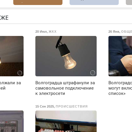
работ. Быстро.
марок на дому.
В
Качественно.
б
о.
Недорого.
П
КЖЕ
с
20 Июл
,
ЖКХ
26 Янв
,
ОБЩ
олжали за
Волгоградца штрафанули за
Волгоградс
лей
самовольное подключение
могут вклю
к электросети
список»
15 Сен 2025
,
ПРОИСШЕСТВИЯ