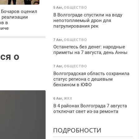
5 Авг
,
ОБЩЕСТВО
 Бочаров оценил
В Волгограде спустили на воду
ы реализации
непотопляемый дрон для
ов в
патрулирования рек
виче
7 Авг
,
ОБЩЕСТВО
Останетесь без денег: народные
приметы на 7 августа, день Анны
ся о
7 Авг
,
ОБЩЕСТВО
Волгоградская область сохранила
статус региона с дешевым
бензином в ЮФО
6 Авг
,
ЖКХ
В 4 районах Волгограда 7 августа
отключат свет из-за ремонта
ПОДРОБНОСТИ