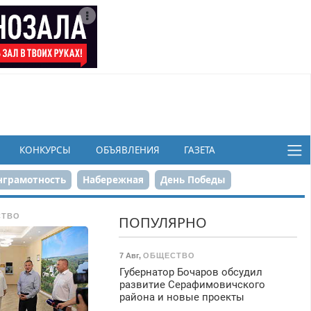
КОНКУРСЫ
ОБЪЯВЛЕНИЯ
ГАЗЕТА
грамотность
Набережная
День Победы
ков
СТВО
ПОПУЛЯРНО
7 Авг
,
ОБЩЕСТВО
Губернатор Бочаров обсудил
развитие Серафимовичского
района и новые проекты