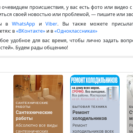
и очевидцем происшествия, у вас есть фото или видео с
иться своей новостью или проблемой, — пишите или зв
ны в
WhatsApp
и
Viber
. Вы также можете присыла
етях: в
«ВКонтакте»
и в
«Одноклассниках»
бое удобное для вас время, чтобы лично задать воп
естей». Будем рады общению!
САНТЕХНИЧЕСКИЕ
РАБОТЫ
БЫТОВАЯ ТЕХНИКА
Б
Сантехнические
Ремонт
С
работы
холодильников
м
Абсолютно все виды
Ремонт
Р
х
сантехнических
холодильников всех
м