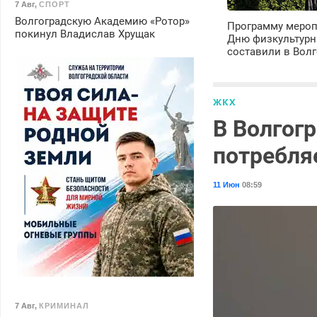
7 Авг
,
СПОРТ
Волгоградскую Академию «Ротор»
Программу мероп
покинул Владислав Хрущак
Дню физкультурн
составили в Волг
ЖКХ
В Волгог
потребля
11 Июн
08:59
7 Авг
,
КРИМИНАЛ