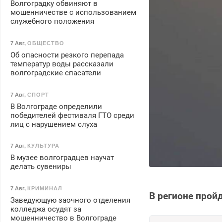
Волгоградку обвиняют в
мошенничестве с использованием
служебного положения
7 Авг
,
ОБЩЕСТВО
Об опасности резкого перепада
температур воды рассказали
волгоградские спасатели
7 Авг
,
СПОРТ
В Волгограде определили
победителей фестиваля ГТО среди
лиц с нарушением слуха
7 Авг
,
КУЛЬТУРА
В музее волгоградцев научат
делать сувениры
7 Авг
,
КРИМИНАЛ
В регионе прой
Заведующую заочного отделения
колледжа осудят за
мошенничество в Волгограде