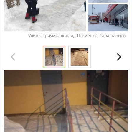
Улицы Триумфальная, Штеменко, Таращанцев