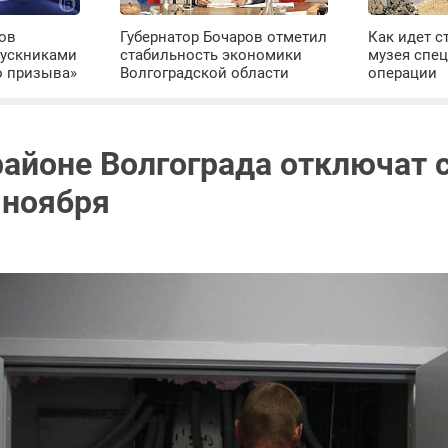
ров
Губернатор Бочаров отметил
Как идет с
пускниками
стабильность экономики
музея спе
о призыва»
Волгоградской области
операции
районе Волгограда отключат с
 ноября