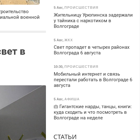
5 Авг
,
ПРОИСШЕСТВИЯ
троительство
Жительницу Урюпинска задержали
циальной военной
у тайника с наркотиком в
Волгограде
5 Авг
,
ЖКХ
Свет пропадет в четырех районах
вет в
Волгограда 6 августа
10:30
,
ПРОИСШЕСТВИЯ
Мобильный интернет и связь
перестали работать в Волгограде 6
августа
5 Авг
,
АФИША
Гигантские нарды, танцы, книги:
куда сходить и что посмотреть в
Волгограде на неделе
СТАТЬИ