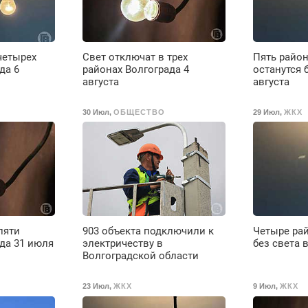
четырех
Свет отключат в трех
Пять район
да 6
районах Волгограда 4
останутся 
августа
августа
30 Июл
,
ОБЩЕСТВО
29 Июл
,
ЖКХ
пяти
903 объекта подключили к
Четыре рай
да 31 июля
электричеству в
без света 
Волгоградской области
23 Июл
,
ЖКХ
9 Июл
,
ЖКХ