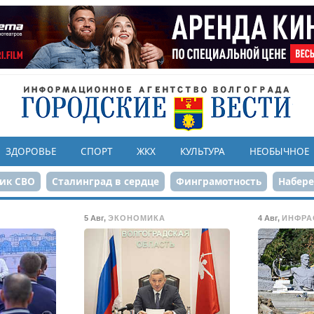
ЗДОРОВЬЕ
СПОРТ
ЖКХ
КУЛЬТУРА
НЕОБЫЧНОЕ
ик СВО
Сталинград в сердце
Финграмотность
Набер
а службе городу
80-летие Победы
Парк Героев-летчико
5 Авг
,
ЭКОНОМИКА
4 Авг
,
ИНФРА