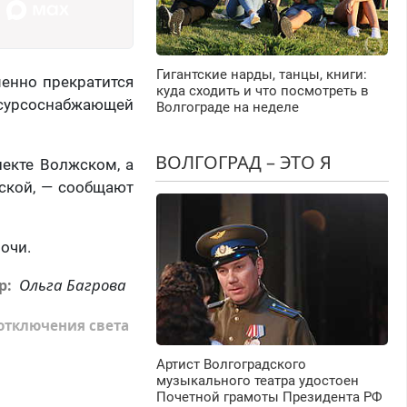
Гигантские нарды, танцы, книги:
менно прекратится
куда сходить и что посмотреть в
сурсоснабжающей
Волгограде на неделе
ВОЛГОГРАД – ЭТО Я
пекте Волжском, а
ийской, — сообщают
ночи.
Ольга Багрова
р:
отключения света
Артист Волгоградского
музыкального театра удостоен
Почетной грамоты Президента РФ