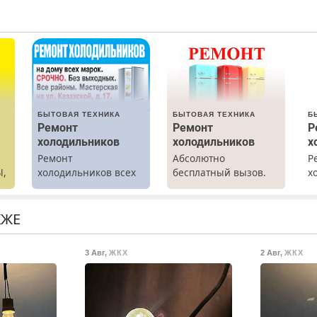
БЫТОВАЯ ТЕХНИКА
БЫТОВАЯ ТЕХНИКА
Б
Ремонт
Ремонт
Р
холодильников
холодильников
х
Ремонт
Абсолютно
Р
Ы,
холодильников всех
бесплатный вызов.
х
марок на дому.
Ремонт
м
холодильников всех
г
марок на дому, с
р
КЖЕ
гарантией. Все р-ны.
Н
Срочно. Без
в
3 Авг
,
ЖКХ
2 Авг
,
ЖКХ
выходных.
р
Пенсионерам –
В
скидки до 40%.
Мастер со стажем.