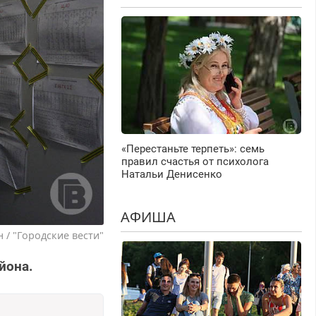
«Перестаньте терпеть»: семь
правил счастья от психолога
Натальи Денисенко
АФИША
 / "Городские вести"
йона.