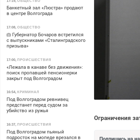
17:19
,
ОБЩЕСТВО
Банкетный зал «Люстра» продают
в центре Волгограда
17:08
,
ОБЩЕСТВО
Губернатор Бочаров встретился
с выпускниками «Сталинградского
призыва»
17:00
,
ПРОИСШЕСТВИЯ
«Лежала в канаве без движения»:
поиск пропавшей пенсионерки
закрыт под Волгоградом
16:54
,
КРИМИНАЛ
Под Волгоградом ревнивец
предстанет перед судом за
убийство из ружья
Ограничения за
16:37
,
ПРОИСШЕСТВИЯ
Под Волгоградом пьяный
подросток на мопеде врезался в
Подпишись на н