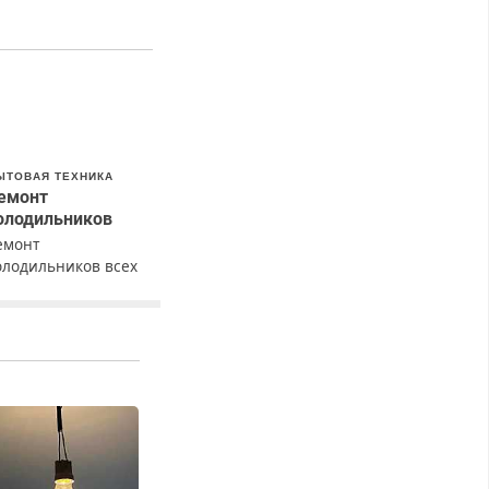
ЫТОВАЯ ТЕХНИКА
емонт
олодильников
емонт
олодильников всех
арок на дому с
арантией. Замена
езины. Качественно.
едорого. Без
ыходных. Все
айоны. Скидка.
ызов бесплатный.