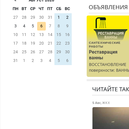
«
АВГУСТ 2026
ОБЪЯВЛЕНИЯ
ПН
ВТ
СР
ЧТ
ПТ
СБ
ВС
27
28
29
30
31
1
2
3
4
5
6
7
8
9
10
11
12
13
14
15
16
17
18
19
20
21
22
23
САНТЕХНИЧЕСКИЕ
РАБОТЫ
Реставрация
24
25
26
27
28
29
30
ванны
31
1
2
3
4
5
6
ВОССТАНОВЛЕНИЕ
поверхности: ВАНН
раковины,
подоконника. От
скола до полной
ЧИТАЙТЕ ТА
реставрации. 100%
результат.
5 Авг
,
ЖКХ