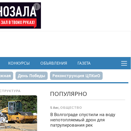
КОНКУРСЫ
ОБЪЯВЛЕНИЯ
ГАЗЕТА
ежная
День Победы
Реконструкция ЦПКиО
в
СТРУКТУРА
ПОПУЛЯРНО
5 Авг
,
ОБЩЕСТВО
В Волгограде спустили на воду
непотопляемый дрон для
патрулирования рек