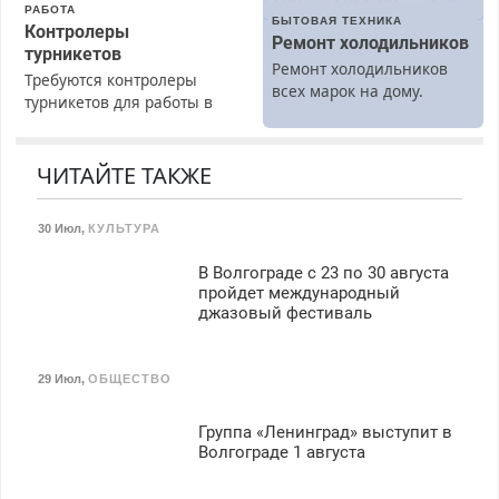
РАБОТА
БЫТОВАЯ ТЕХНИКА
Контролеры
Ремонт холодильников
турникетов
Ремонт холодильников
Требуются контролеры
всех марок на дому.
турникетов для работы в
Москве и Подмосковье
(мужчины, женщины).
Прием по ТК РФ. График
ЧИТАЙТЕ ТАКЖЕ
работы любой.
Бесплатное проживание.
30 Июл
,
КУЛЬТУРА
З/п – до 96000 рублей до
вычета налогов.
В Волгограде с 23 по 30 августа
Ежемесячно
пройдет международный
выплачивается денежная
джазовый фестиваль
премия. Возможно
бесплатное обучение,
получение документов,
29 Июл
,
ОБЩЕСТВО
работа инспектором по
транспортной
Группа «Ленинград» выступит в
безопасности с з/п до
Волгограде 1 августа
125000 руб.