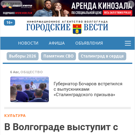
Реклама
16+
НОВОСТИ
АФИША
ОБЪЯВЛЕНИЯ
КОНКУРСЫ
Выборы 2026
Памятник СВО
Сталинград в сердце
Финграмотность
Набережная
День Победы
6 Авг
,
ОБЩЕСТВО
Реконструкция ЦПКиО
На службе городу
Губернатор Бочаров встретился
с выпускниками
«Сталинградского призыва»
80-летие Победы
Парк Героев-летчиков
КУЛЬТУРА
В Волгограде выступит с