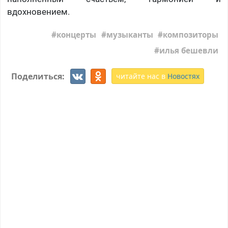
вдохновением.
концерты
музыканты
композиторы
илья бешевли
Поделиться:
читайте нас в
Новостях